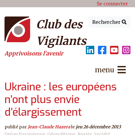
Menu du compte de l'utilisat
Aller au contenu principal
Se connecter
Club des
Rechercher
Vigilants
Apprivoisons l'avenir
menu
Ukraine : les européens
n’ont plus envie
d’élargissement
publié par
Jean-Claude Hazera
le
jeu 26 décembre 2013
Union Européenne
Géopolitique
Russie
Société