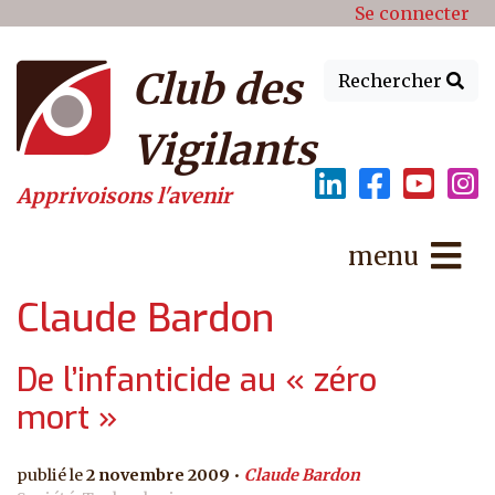
Menu du compte de l'utilisat
Aller au contenu principal
Se connecter
Club des
Rechercher
Vigilants
Apprivoisons l'avenir
menu
Claude Bardon
De l’infanticide au « zéro
mort »
2 novembre 2009
Claude Bardon