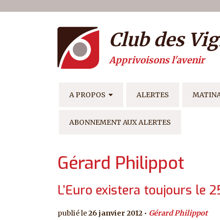
Menu du compte de l'ut
Aller au contenu principal
Club des Vig
Apprivoisons l'avenir
NAVIGATION PRINCIPAL
A PROPOS
ALERTES
MATIN
ABONNEMENT AUX ALERTES
Gérard Philippot
L’Euro existera toujours le 
26 janvier 2012
Gérard Philippot