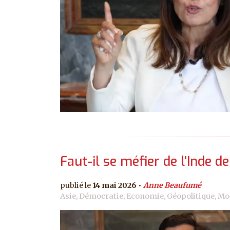
Faut-il se méfier de l'Inde d
14 mai 2026
Anne Beaufumé
Asie, Démocratie, Economie, Géopolitique, Mo