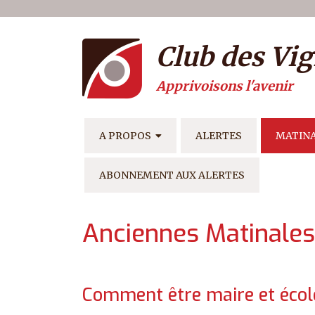
Menu du compte de l'ut
Aller au contenu principal
Club des Vig
Apprivoisons l'avenir
NAVIGATION PRINCIPAL
A PROPOS
ALERTES
MATIN
ABONNEMENT AUX ALERTES
Anciennes Matinales
Comment être maire et écolo