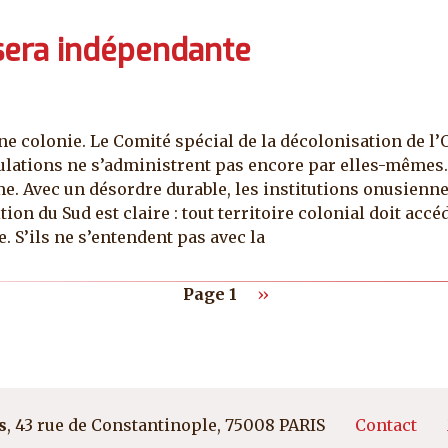
sera indépendante
une colonie. Le Comité spécial de la décolonisation de 
pulations ne s’administrent pas encore par elles-mêmes.
alme. Avec un désordre durable, les institutions onusienn
on du Sud est claire : tout territoire colonial doit accé
 S’ils ne s’entendent pas avec la
Page suivante
Page 1
››
Pied d
s
, 43 rue de Constantinople, 75008 PARIS
Contact