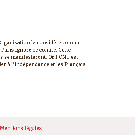
l’Organisation la considère comme
 Paris ignore ce comité. Cette
es se manifesteront. Or l’ONU est
der à l’indépendance et les Français
e page
Mentions légales