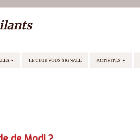
ilisateur
ilants
E
ALES
LE CLUB VOUS SIGNALE
ACTIVITÉS
nde de Modi ?