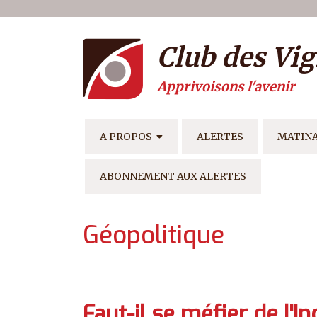
Menu du compte de l'ut
Aller au contenu principal
Club des Vig
Apprivoisons l'avenir
NAVIGATION PRINCIPAL
A PROPOS
ALERTES
MATIN
ABONNEMENT AUX ALERTES
Géopolitique
Faut-il se méfier de l'I