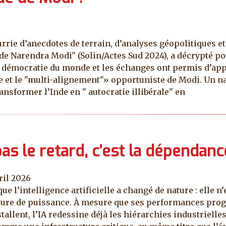
rie d’anecdotes de terrain, d’analyses géopolitiques et
te de Narendra Modi" (Solin/Actes Sud 2024), a décrypté p
démocratie du monde et les échanges ont permis d’appro
de et le "multi-alignement"» opportuniste de Modi. Un na
ansformer l’Inde en " autocratie illibérale" en
 pas le retard, c’est la dépendanc
ril 2026
e l’intelligence artificielle a changé de nature : elle n
cture de puissance. À mesure que ses performances prog
llent, l’IA redessine déjà les hiérarchies industrielles,