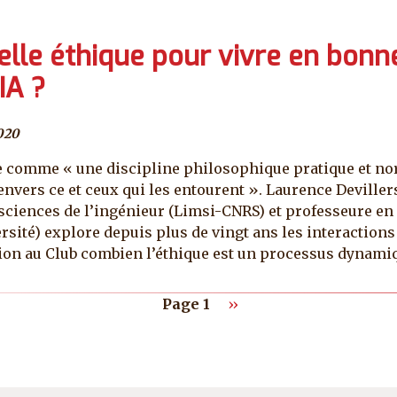
elle éthique pour vivre en bonne
IA ?
020
que comme « une discipline philosophique pratique et n
nvers ce et ceux qui les entourent ». Laurence Deviller
sciences de l’ingénieur (Limsi-CNRS) et professeure en
ersité) explore depuis plus de vingt ans les interactio
tion au Club combien l’éthique est un processus dynami
Page suivante
Page 1
››