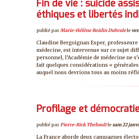
Fin de vie : suicide as
éthiques et libertés ind
publié par
Marie-Hélène Boidin Dubrule
le
ven
Claudine Bergoignan Esper, professeure d
médecine, est intervenue sur ce sujet diffi
personnel, l’Académie de médecine ne s’
fait quelques considérations « générales »
auquel nous devrions tous au moins réflé
Profilage et démocrati
publié par
Pierre-Rick Thebault
le
sam 22 janv
La France aborde deux campagnes électoral