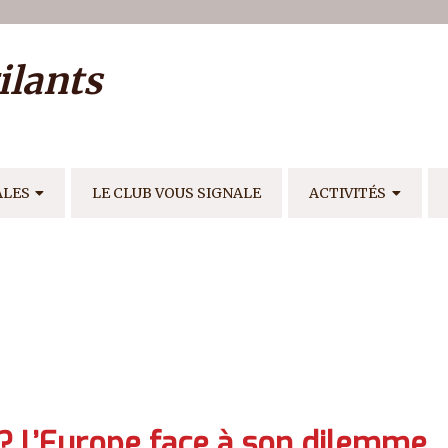
ilisateur
ilants
E
ALES
LE CLUB VOUS SIGNALE
ACTIVITÉS
 ? L’Europe face à son dilemme