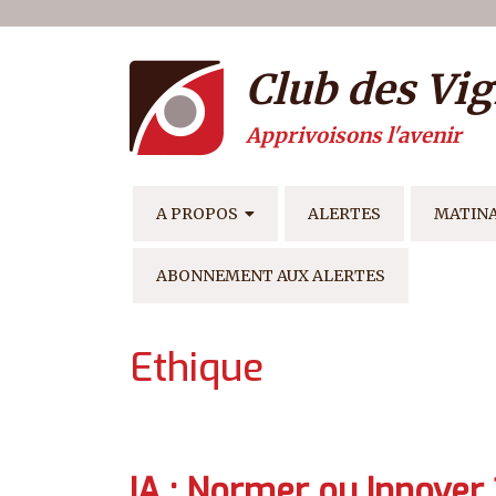
Menu du compte de l'ut
Aller au contenu principal
Club des Vig
Apprivoisons l'avenir
NAVIGATION PRINCIPAL
A PROPOS
ALERTES
MATIN
ABONNEMENT AUX ALERTES
Ethique
IA : Normer ou Innover