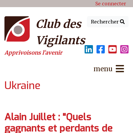
Menu du compte de l'utilisat
Aller au contenu principal
Se connecter
Club des
Rechercher
Vigilants
Apprivoisons l'avenir
menu
Ukraine
Alain Juillet : "Quels
gagnants et perdants de