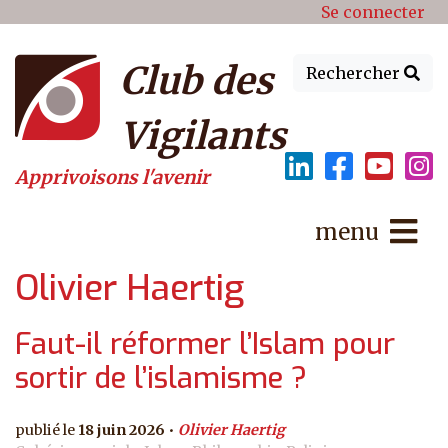
Menu du compte de l'utilisat
Aller au contenu principal
Se connecter
Club des
Rechercher
Vigilants
Apprivoisons l'avenir
menu
Olivier Haertig
Faut-il réformer l’Islam pour
sortir de l’islamisme ?
18 juin 2026
Olivier Haertig