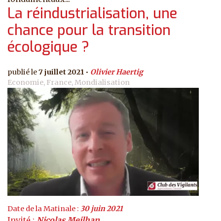
La réindustrialisation, une
chance pour la transition
écologique ?
7 juillet 2021
Olivier Haertig
Economie, France, Mondialisation
Date de la Matinale :
30 juin 2021
Invité :
Nicolas Meilhan