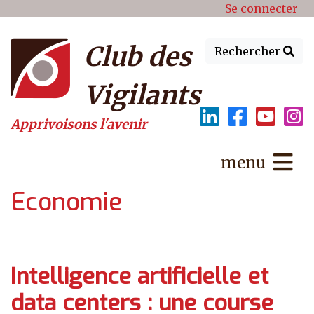
Menu du compte de l'utilisat
Aller au contenu principal
Se connecter
Club des
Rechercher
Vigilants
Apprivoisons l'avenir
menu
Economie
Intelligence artificielle et
data centers : une course