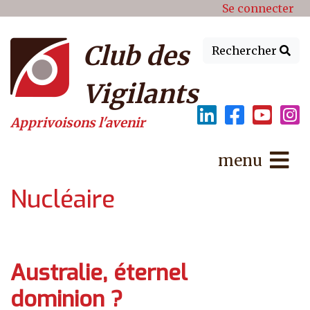
Menu du compte de l'utilisat
Aller au contenu principal
Se connecter
Club des
Rechercher
Vigilants
Apprivoisons l'avenir
menu
Nucléaire
Australie, éternel
dominion ?