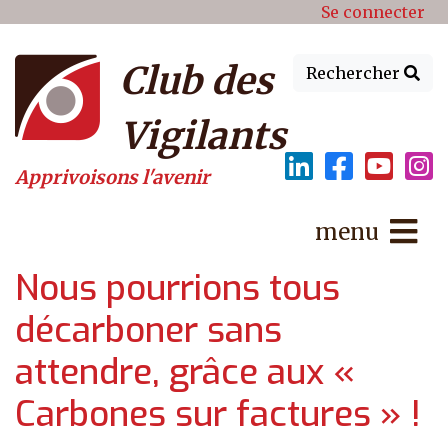
Menu du compte de l'utilisat
Aller au contenu principal
Se connecter
Club des
Rechercher
Vigilants
Apprivoisons l'avenir
menu
Nous pourrions tous
décarboner sans
attendre, grâce aux «
Carbones sur factures » !