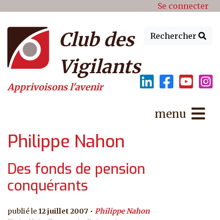
Menu du compte de l'utilisat
Aller au contenu principal
Se connecter
Club des
Rechercher
Vigilants
Apprivoisons l'avenir
menu
Philippe Nahon
Des fonds de pension
conquérants
12 juillet 2007
Philippe Nahon