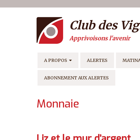
Menu du compte de l'ut
Aller au contenu principal
Club des Vig
Apprivoisons l'avenir
NAVIGATION PRINCIPAL
A PROPOS
ALERTES
MATIN
ABONNEMENT AUX ALERTES
Monnaie
Liz et le mur d’argent