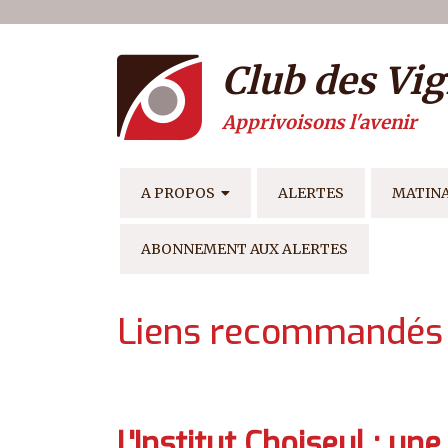
Menu du compte de l'ut
Aller au contenu principal
Club des Vig
Apprivoisons l'avenir
NAVIGATION PRINCIPAL
A PROPOS
ALERTES
MATIN
ABONNEMENT AUX ALERTES
Liens recommandés
L'Institut Choiseul : u