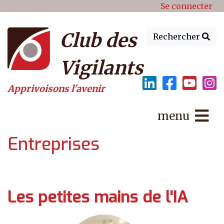
Menu du compte de l'utilisat
Aller au contenu principal
Se connecter
Club des
Rechercher
Vigilants
Apprivoisons l'avenir
menu
Entreprises
Les petites mains de l'IA