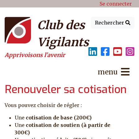
Menu du compte de l'utilisat
Aller au contenu principal
Se connecter
Club des
Rechercher
Vigilants
Apprivoisons l'avenir
menu
Renouveler sa cotisation
Vous pouvez choisir de régler :
Une
cotisation de base (200€)
Une
cotisation de soutien (à partir de
300€)