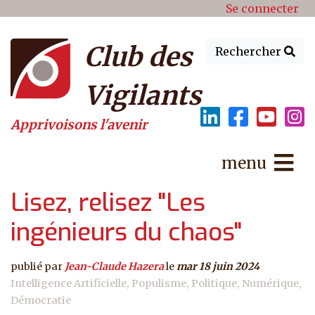
Menu du compte de l'utilisat
Aller au contenu principal
Se connecter
Club des
Rechercher
Vigilants
Apprivoisons l'avenir
menu
Lisez, relisez "Les
ingénieurs du chaos"
publié par
Jean-Claude Hazera
le
mar 18 juin 2024
Intelligence Artificielle
Populisme
Politique
Numérique
Démocratie