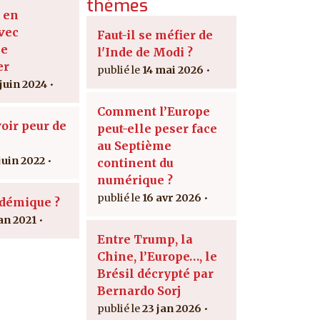
thèmes
 en
avec
Faut-il se méfier de
he
l'Inde de Modi ?
er
14 mai 2026
 juin 2024
Comment l’Europe
voir peur de
peut-elle peser face
au Septième
juin 2022
continent du
numérique ?
16 avr 2026
démique ?
jan 2021
Entre Trump, la
Chine, l’Europe…, le
Brésil décrypté par
Bernardo Sorj
23 jan 2026