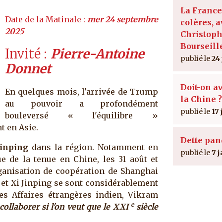
La France
mer 24 septembre
colères, 
2025
Christop
Bourseill
Invité
Pierre-Antoine
24
Donnet
Doit-on a
En quelques mois, l'arrivée de Trump
la Chine ?
au pouvoir a profondément
17 
bouleversé « l'équilibre »
nt en Asie.
Dette pan
Jinping
dans la région. Notamment en
7 
ue de la tenue en Chine, les 31 août et
ganisation de coopération de Shanghai
 et Xi Jinping se sont considérablement
des Affaires étrangères indien, Vikram
e
collaborer si l'on veut que le XXI
siècle