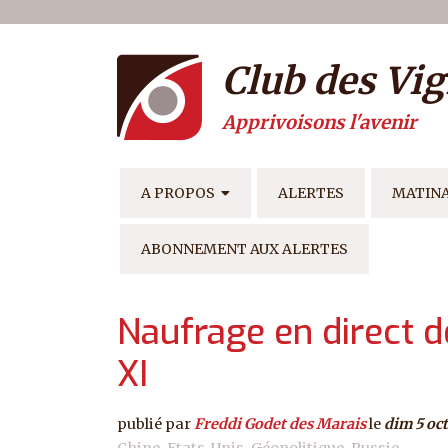
Menu du compte de l'ut
Aller au contenu principal
Club des Vig
Apprivoisons l'avenir
NAVIGATION PRINCIPAL
A PROPOS
ALERTES
MATIN
ABONNEMENT AUX ALERTES
Naufrage en direct d
XI
publié par
Freddi Godet des Marais
le
dim 5 oc
Chine
Etats-Unis
Géopolitique
Russie