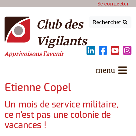
Menu du compte de l'utilisat
Aller au contenu principal
Se connecter
Club des
Rechercher
Vigilants
Apprivoisons l'avenir
menu
Etienne Copel
Un mois de service militaire,
ce n’est pas une colonie de
vacances !