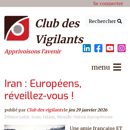
Menu du compte de l'utilisat
Aller au contenu principal
Se connecter
Club des
Rechercher
Vigilants
Apprivoisons l'avenir
menu
Iran : Européens,
réveillez-vous !
publié par
Club des vigilants
le
jeu 29 janvier 2026
Démocratie
Iran
Islam
Monde
Union Européenne
Une amie française ET