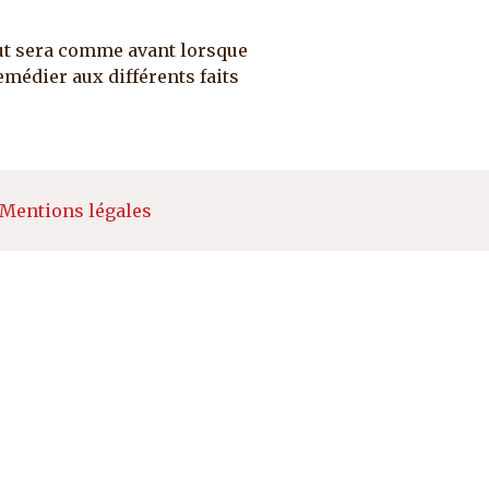
tout sera comme avant lorsque
médier aux différents faits
e page
Mentions légales