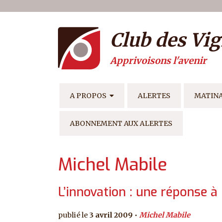
Menu du compte de l'ut
Aller au contenu principal
Club des Vig
Apprivoisons l'avenir
NAVIGATION PRINCIPAL
A PROPOS
ALERTES
MATIN
ABONNEMENT AUX ALERTES
Michel Mabile
L’innovation : une réponse à 
3 avril 2009
Michel Mabile