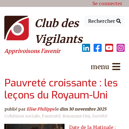
Menu du compte de l'utilisat
Aller au contenu principal
Se connecter
Club des
Rechercher
Vigilants
Apprivoisons l'avenir
menu
Pauvreté croissante : les
leçons du Royaum-Uni
publié par
Elise Philipps
le
dim 30 novembre 2025
Cohésion sociale
Pauvreté
Royaume Uni
Société