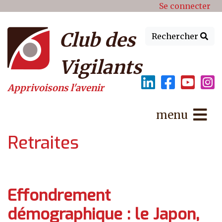
Menu du compte de l'utilisat
Aller au contenu principal
Se connecter
Club des
Rechercher
Vigilants
Apprivoisons l'avenir
menu
Retraites
Effondrement
démographique : le Japon,