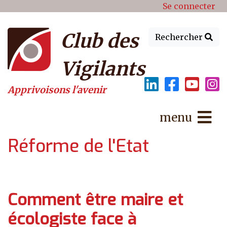
Menu du compte de l'utilisat
Aller au contenu principal
Se connecter
Club des
Rechercher
Vigilants
Apprivoisons l'avenir
menu
Réforme de l'Etat
Comment être maire et
écologiste face à