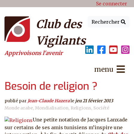
Menu du compte de l'utilisat
Aller au contenu principal
Se connecter
Club des
Rechercher
Vigilants
Apprivoisons l'avenir
menu
Besoin de religion ?
publié par
Jean-Claude Hazera
le
jeu 21 février 2013
Monde arabe
Mondialisation
Religions
Société
Une petite notation de Jacques Lanxade
sur certains de ses amis tunisiens m’inspire une