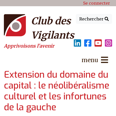
Menu du compte de l'utilisat
Aller au contenu principal
Se connecter
Club des
Rechercher
Vigilants
Apprivoisons l'avenir
menu
Extension du domaine du
capital : le néolibéralisme
culturel et les infortunes
de la gauche