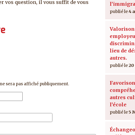
r vos question, il vous suffit de vous
l’immigra
4 
re
Valorison
employeu
discrimin
lieu de d
autres.
20
Favorison
ne sera pas affiché publiquement.
compréhe
autres cul
l’école
5 
Échangeo