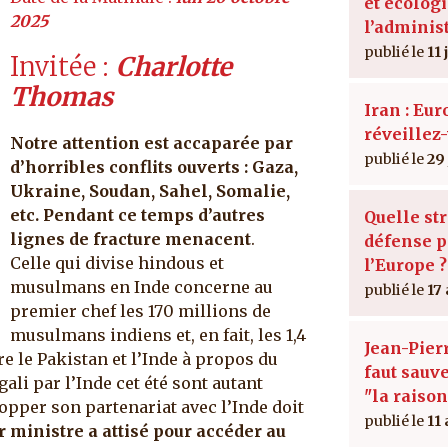
et écologi
2025
l’administ
11
Invitée
Charlotte
Thomas
Iran : Eu
réveillez-
Notre attention est accaparée par
29
d’horribles conflits ouverts : Gaza,
Ukraine, Soudan, Sahel, Somalie,
etc. Pendant ce temps d’autres
Quelle st
lignes de fracture menacent
.
défense p
Celle qui divise hindous et
l’Europe ?
musulmans en Inde concerne au
17
premier chef les 170 millions de
musulmans indiens et, en fait, les 1,4
Jean-Pierr
re le Pakistan et l’Inde à propos du
faut sauve
li par l’Inde cet été sont autant
"la raison
lopper son partenariat avec l’Inde doit
11
r ministre a attisé pour accéder au