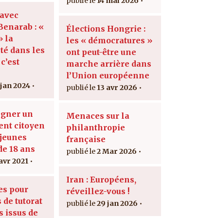
14 mai 2026
 avec
enarab : «
Élections Hongrie :
 la
les « démocratures »
té dans les
ont peut-être une
 c’est
marche arrière dans
l’Union européenne
 jan 2024
13 avr 2026
igner un
Menaces sur la
nt citoyen
philanthropie
 jeunes
française
de 18 ans
2 Mar 2026
 avr 2021
Iran : Européens,
es pour
réveillez-vous !
s de tutorat
29 jan 2026
s issus de