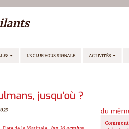
ilisateur
ilants
E
ALES
LE CLUB VOUS SIGNALE
ACTIVITÉS
lmans, jusqu’où ?
du même
2025
Comment 
lun 20 octobre