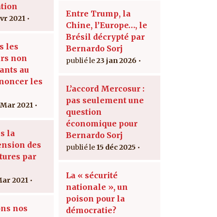
tion
Entre Trump, la
avr 2021
Chine, l’Europe…, le
Brésil décrypté par
s les
Bernardo Sorj
rs non
23 jan 2026
ants au
énoncer les
L’accord Mercosur :
pas seulement une
 Mar 2021
question
économique pour
s la
Bernardo Sorj
nsion des
15 déc 2025
tures par
La « sécurité
Mar 2021
nationale », un
poison pour la
ns nos
démocratie?