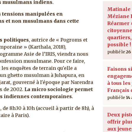
es musulmans indiens
.
Matinale
es tensions manipulées en
Méziane B
ns et non musulmans dans cette
Réarmer »
citoyenne
quartiers,
s politiques
, autrice de « Pogroms et
possible !
mporaine » (Karthala, 2018),
26
ogramme Asie de l’IRIS, viendra nous
confession musulmane. Pour ce faire,
 les enquêtes de terrain qu'elle a
Faisons s
'un ghetto musulman à Juhapura, en
engageme
jarat, gouverné à l'époque par Narendra
à tous les
s de 2002.
La micro sociologie permet
Français 
ues indiennes contemporaines
.
14
e
, de 8h30 à 10h (accueil à partir de 8h), à
Deux pist
aire à Paris).
offrir plu
aux jeune