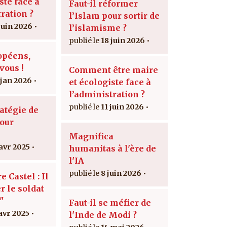
ste face à
Faut-il réformer
ration ?
l’Islam pour sortir de
 juin 2026
l’islamisme ?
18 juin 2026
ropéens,
vous !
Comment être maire
 jan 2026
et écologiste face à
l’administration ?
11 juin 2026
ratégie de
our
Magnifica
 avr 2025
humanitas à l'ère de
l'IA
8 juin 2026
e Castel : Il
r le soldat
"
Faut-il se méfier de
 avr 2025
l'Inde de Modi ?