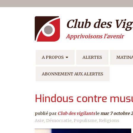
Menu du compte de l'ut
Aller au contenu principal
Club des Vig
Apprivoisons l'avenir
NAVIGATION PRINCIPAL
A PROPOS
ALERTES
MATIN
ABONNEMENT AUX ALERTES
Hindous contre musu
publié par
Club des vigilants
le
mar 7 octobre 
Asie
Démocratie
Populisme
Religions