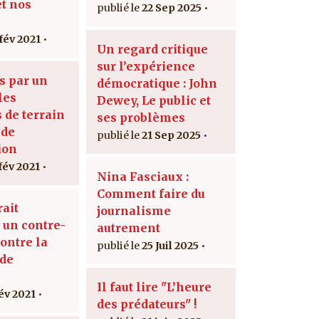
et nos
22 Sep 2025
 fév 2021
Un regard critique
sur l’expérience
s par un
démocratique : John
les
Dewey, Le public et
s de terrain
ses problèmes
 de
21 Sep 2025
ion
fév 2021
Nina Fasciaux :
Comment faire du
rait
journalisme
 un contre-
autrement
ontre la
25 Juil 2025
de
Il faut lire "L’heure
fév 2021
des prédateurs" !