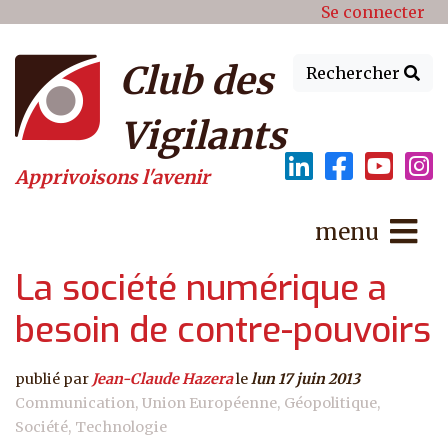
Menu du compte de l'utilisat
Aller au contenu principal
Se connecter
Club des
Rechercher
Vigilants
Apprivoisons l'avenir
menu
La société numérique a
besoin de contre-pouvoirs
publié par
Jean-Claude Hazera
le
lun 17 juin 2013
Communication
Union Européenne
Géopolitique
Société
Technologie