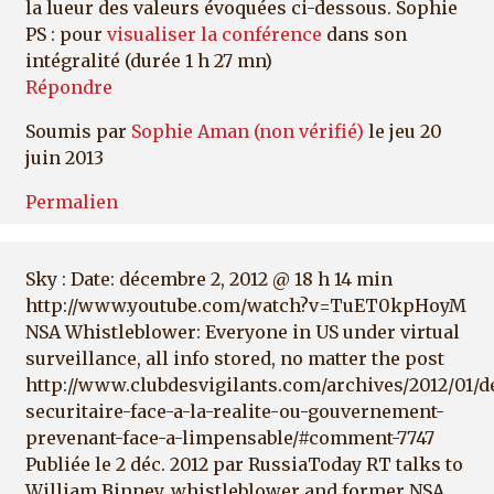
la lueur des valeurs évoquées ci-dessous. Sophie
PS : pour
visualiser la conférence
dans son
intégralité (durée 1 h 27 mn)
Répondre
Soumis par
Sophie Aman (non vérifié)
le jeu 20
juin 2013
Permalien
Sky : Date: décembre 2, 2012 @ 18 h 14 min
http://www.youtube.com/watch?v=TuET0kpHoyM
NSA Whistleblower: Everyone in US under virtual
surveillance, all info stored, no matter the post
http://www.clubdesvigilants.com/archives/2012/01/d
securitaire-face-a-la-realite-ou-gouvernement-
prevenant-face-a-limpensable/#comment-7747
Publiée le 2 déc. 2012 par RussiaToday RT talks to
William Binney, whistleblower and former NSA