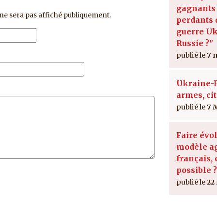
gagnants 
ne sera pas affiché publiquement.
perdants 
guerre Uk
Russie ?"
7 
Ukraine-E
armes, ci
7 
Faire évol
modèle ag
français, 
possible ?
22