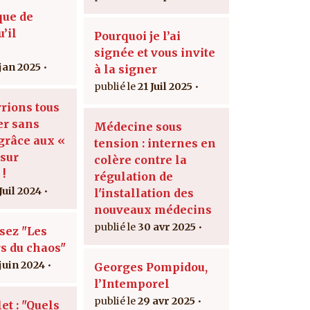
que de
’il
Pourquoi je l’ai
signée et vous invite
 jan 2025
à la signer
21 Juil 2025
rions tous
er sans
Médecine sous
 grâce aux «
tension : internes en
sur
colère contre la
 !
régulation de
Juil 2024
l'installation des
nouveaux médecins
30 avr 2025
isez "Les
s du chaos"
 juin 2024
Georges Pompidou,
l’Intemporel
29 avr 2025
let : "Quels