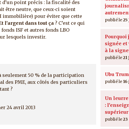
d’un point précis : la fiscalité des
journali
it être neutre, que ceux-ci soient
autremen
I immobilière) pour éviter que cette
25 
Et l’argent dans tout ça
? C’est ce qui
 fonds ISF et autres fonds LBO
Pourquoi j
r lesquels investir.
signée et 
à la signe
21 
Ubu Trum
à seulement 50 % de la participation
16
tal des PME, aux côtés des particuliers
tant ?
Un leurr
: l’ensei
er 24 avril 2013
supérieur
23