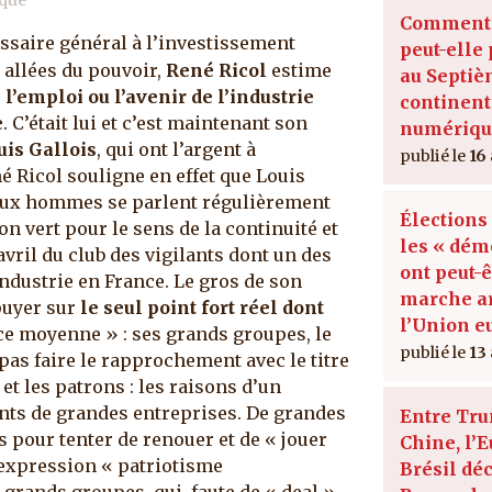
Comment 
ssaire général à l’investissement
peut-elle 
s allées du pouvoir,
René Ricol
estime
au Septi
l’emploi ou l’avenir de l’industrie
continent
e
. C’était lui et c’est maintenant son
numériqu
uis Gallois
, qui ont l’argent à
16
né Ricol souligne en effet que Louis
deux hommes se parlent régulièrement
Élections
ton vert pour le sens de la continuité et
les « dém
 avril du club des vigilants dont un des
ont peut-
industrie en France. Le gros de son
marche ar
puyer sur
le seul point fort réel dont
l’Union 
ce moyenne » : ses grands groupes, le
13
 pas faire le rapprochement avec le titre
 et les patrons : les raisons d’un
eants de grandes entreprises. De grandes
Entre Tru
pour tenter de renouer et de « jouer
Chine, l’E
’expression « patriotisme
Brésil dé