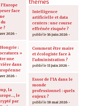
thèmes
l’Europe
peser face
Intelligence
ème
artificielle et data
 du
centers : une course
e ?
effrénée risquée ?
 avr 2026
16 juin 2026
 Hongrie :
Comment être maire
ocratures »
et écologiste face à
être une
l’administration ?
rière dans
11 juin 2026
européenne
 avr 2026
Essor de l’IA dans le
monde
mp, la
professionnel : quels
urope…, le
enjeux ?
crypté par
18 mai 2026