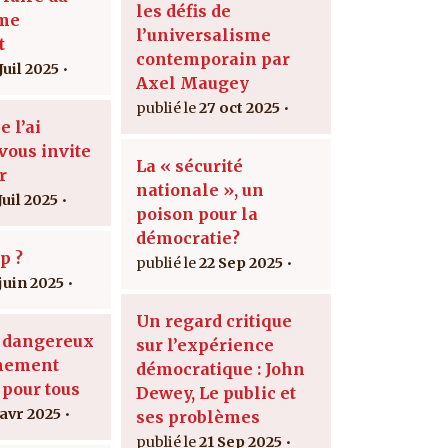
les défis de
sme
l’universalisme
t
contemporain par
Juil 2025
Axel Maugey
27 oct 2025
e l’ai
vous invite
La « sécurité
r
nationale », un
Juil 2025
poison pour la
démocratie?
p ?
22 Sep 2025
 juin 2025
Un regard critique
e dangereux
sur l’expérience
gnement
démocratique : John
 pour tous
Dewey, Le public et
 avr 2025
ses problèmes
21 Sep 2025