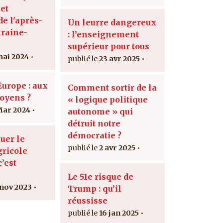
et
de l'après-
Un leurre dangereux
raine-
: l’enseignement
supérieur pour tous
mai 2024
23 avr 2025
urope : aux
Comment sortir de la
toyens ?
« logique politique
Mar 2024
autonome » qui
détruit notre
démocratie ?
uer le
2 avr 2025
ricole
c’est
Le 51e risque de
 nov 2023
Trump : qu’il
réussisse
16 jan 2025