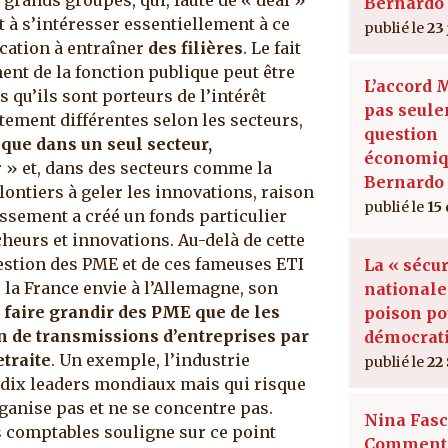
s grands groupes, qui, faute de « deal »
Bernardo 
t à s’intéresser essentiellement à ce
23
ocation à entraîner
des filières
. Le fait
nt de la fonction publique peut être
L’accord 
s qu’ils sont porteurs de l’intérêt
pas seul
tement différentes selon les secteurs,
question
e que dans un seul secteur,
économiq
r » et, dans des secteurs comme la
Bernardo 
ontiers à geler les innovations, raison
15
issement a créé un fonds particulier
eurs et innovations. Au-delà de cette
question des PME et de ces fameuses ETI
La « sécur
 la France envie à l’Allemagne, son
nationale
e faire grandir des PME que de les
poison po
n de transmissions d’entreprises par
démocrat
etraite
. Un exemple, l’industrie
22
a dix leaders mondiaux mais qui risque
rganise pas et ne se concentre pas.
Nina Fasc
s comptables souligne sur ce point
Comment 