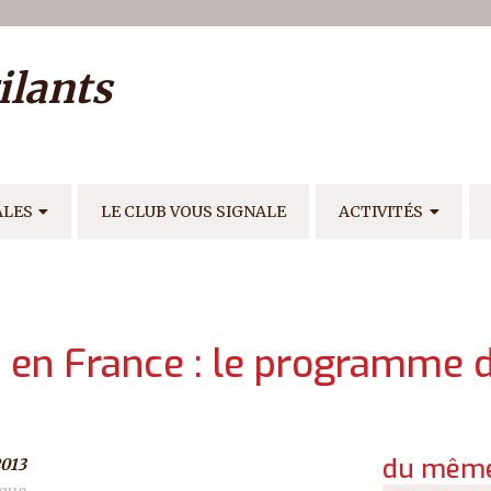
ilisateur
ilants
E
ALES
LE CLUB VOUS SIGNALE
ACTIVITÉS
ie en France : le programme 
du même
2013
ique