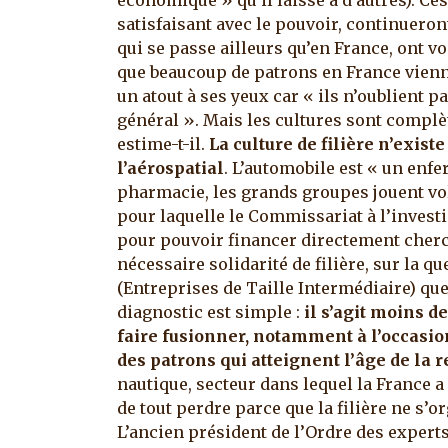
économique » qu’il laisse à d’autres). Ce
satisfaisant avec le pouvoir, continueron
qui se passe ailleurs qu’en France, ont v
que beaucoup de patrons en France vienne
un atout à ses yeux car « ils n’oublient pa
général ». Mais les cultures sont complè
estime-t-il.
La culture de filière n’exist
l’aérospatial
. L’automobile est « un enfe
pharmacie, les grands groupes jouent vol
pour laquelle le Commissariat à l’invest
pour pouvoir financer directement cherch
nécessaire solidarité de filière, sur la 
(Entreprises de Taille Intermédiaire) que
diagnostic est simple :
il s’agit moins d
faire fusionner, notamment à l’occasio
des patrons qui atteignent l’âge de la r
nautique, secteur dans lequel la France 
de tout perdre parce que la filière ne s’o
L’ancien président de l’Ordre des expert