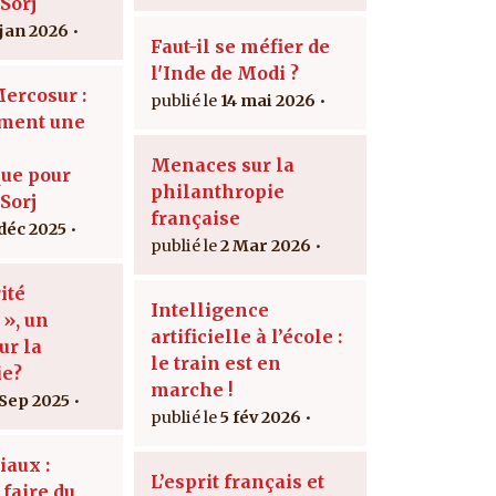
Sorj
 jan 2026
Faut-il se méfier de
l'Inde de Modi ?
Mercosur :
14 mai 2026
ement une
Menaces sur la
ue pour
philanthropie
Sorj
française
 déc 2025
2 Mar 2026
ité
Intelligence
 », un
artificielle à l’école :
ur la
le train est en
ie?
marche !
 Sep 2025
5 fév 2026
iaux :
L’esprit français et
faire du