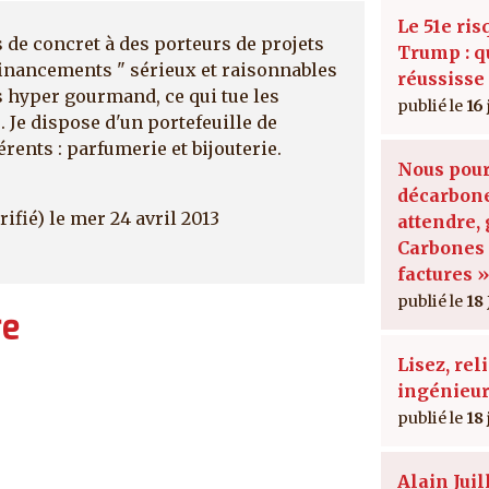
Le 51e ris
de concret à des porteurs de projets
Trump : qu
financements " sérieux et raisonnables
réussisse
s hyper gourmand, ce qui tue les
16
. Je dispose d'un portefeuille de
rents : parfumerie et bijouterie.
Nous pour
décarbon
rifié)
le mer 24 avril 2013
attendre,
Carbones 
factures »
18 
re
Lisez, rel
ingénieur
18
Alain Juil