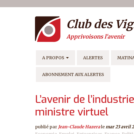
Menu du compte de l'ut
Aller au contenu principal
Club des Vig
Apprivoisons l'avenir
NAVIGATION PRINCIPAL
A PROPOS
ALERTES
MATIN
ABONNEMENT AUX ALERTES
L’avenir de l’industr
ministre virtuel
publié par
Jean-Claude Hazera
le
mar 23 avril 
Economie
Emploi
Entreprises
France
Polit