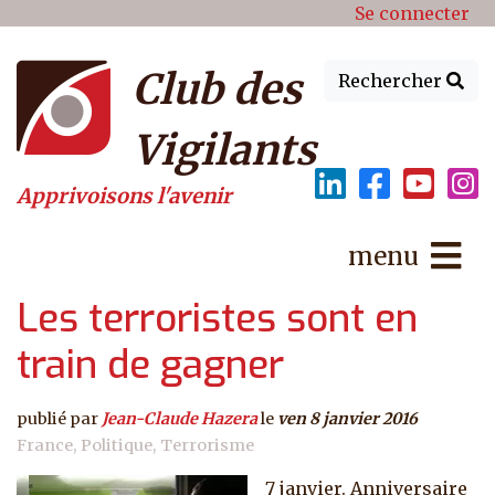
Menu du compte de l'utilisat
Aller au contenu principal
Se connecter
Club des
Rechercher
Vigilants
Apprivoisons l'avenir
menu
Les terroristes sont en
train de gagner
publié par
Jean-Claude Hazera
le
ven 8 janvier 2016
France
Politique
Terrorisme
7 janvier. Anniversaire