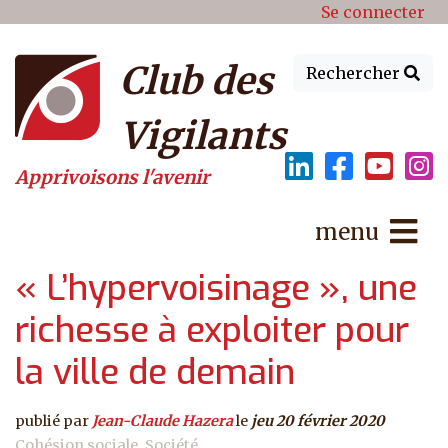
Menu du compte de l'utilisat
Aller au contenu principal
Se connecter
Club des
Rechercher
Vigilants
Apprivoisons l'avenir
menu
« L’hypervoisinage », une
richesse à exploiter pour
la ville de demain
publié par
Jean-Claude Hazera
le
jeu 20 février 2020
Cohésion sociale
Société