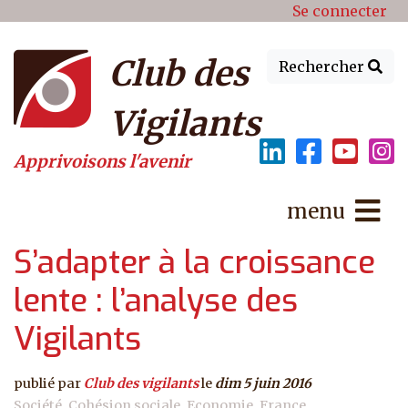
Menu du compte de l'utilisat
Aller au contenu principal
Se connecter
Club des
Rechercher
Vigilants
Apprivoisons l'avenir
menu
S’adapter à la croissance
lente : l’analyse des
Vigilants
publié par
Club des vigilants
le
dim 5 juin 2016
Société
Cohésion sociale
Economie
France