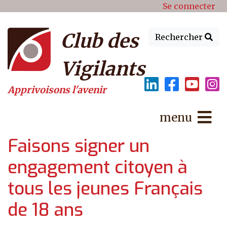
Menu du compte de l'utilisat
Aller au contenu principal
Se connecter
Club des
Rechercher
Vigilants
Apprivoisons l'avenir
menu
Faisons signer un
engagement citoyen à
tous les jeunes Français
de 18 ans