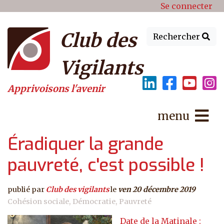
Menu du compte de l'utilisat
Aller au contenu principal
Se connecter
Club des
Rechercher
Vigilants
Apprivoisons l'avenir
menu
Éradiquer la grande
pauvreté, c'est possible !
publié par
Club des vigilants
le
ven 20 décembre 2019
Cohésion sociale
Démocratie
Pauvreté