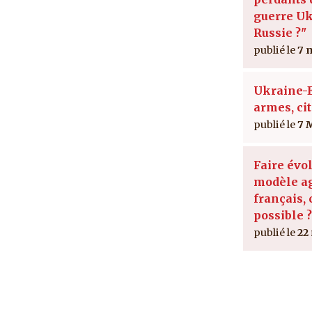
guerre Uk
Russie ?"
7 
Ukraine-E
armes, ci
7 
Faire évol
modèle ag
français, 
possible ?
22