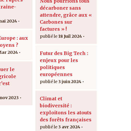
Nous pourrions tous
raine-
décarboner sans
attendre, grâce aux «
mai 2024
Carbones sur
factures » !
18 Juil 2024
urope : aux
toyens ?
Mar 2024
Futur des Big Tech :
enjeux pour les
politiques
uer le
européennes
ricole
3 juin 2024
c’est
 nov 2023
Climat et
biodiversité :
exploitons les atouts
des forêts françaises
3 avr 2024