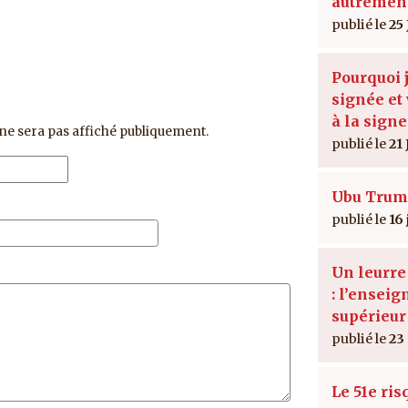
autremen
25 
Pourquoi j
signée et 
à la signe
ne sera pas affiché publiquement.
21 
Ubu Trum
16
Un leurr
: l’ensei
supérieur
23
Le 51e ris