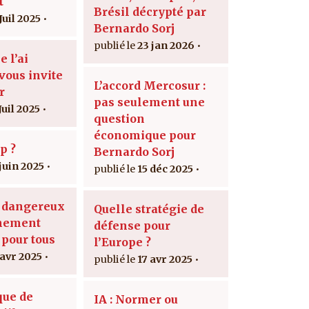
t
Brésil décrypté par
Juil 2025
Bernardo Sorj
23 jan 2026
e l’ai
vous invite
L’accord Mercosur :
r
pas seulement une
Juil 2025
question
économique pour
p ?
Bernardo Sorj
 juin 2025
15 déc 2025
e dangereux
Quelle stratégie de
gnement
défense pour
 pour tous
l’Europe ?
 avr 2025
17 avr 2025
que de
IA : Normer ou