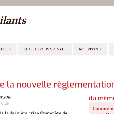
ilisateur
ilants
E
ALES
LE CLUB VOUS SIGNALE
ACTIVITÉS
e la nouvelle réglementatio
du même
er 2016
u Club
Comment 
s la dernière crise financière de