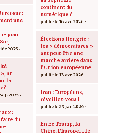
continent du
Mercosur :
numérique ?
ement une
16 avr 2026
ue pour
Élections Hongrie :
Sorj
les « démocratures »
 déc 2025
ont peut-être une
marche arrière dans
ité
l’Union européenne
 », un
13 avr 2026
ur la
ie?
Iran : Européens,
 Sep 2025
réveillez-vous !
29 jan 2026
iaux :
faire du
Entre Trump, la
sme
Chine, l’Europe…, le