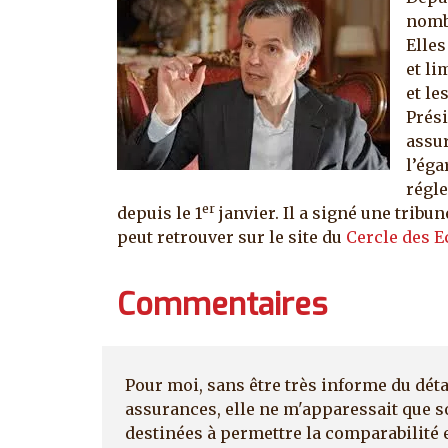
nombr
Elles
et li
et le
Prési
assur
l’éga
régl
er
depuis le 1
janvier. Il a signé une tribu
peut retrouver sur le site du
Cercle des 
Commentaires
Pour moi, sans être très informe du dét
assurances, elle ne m'apparessait que s
destinées à permettre la comparabilité 