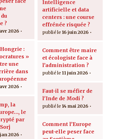
peser face
Intelligence
ème
artificielle et data
 du
centers : une course
e ?
effrénée risquée ?
 avr 2026
16 juin 2026
 Hongrie :
Comment être maire
ocratures »
et écologiste face à
être une
l’administration ?
rière dans
11 juin 2026
européenne
 avr 2026
Faut-il se méfier de
l'Inde de Modi ?
mp, la
14 mai 2026
urope…, le
crypté par
Comment l’Europe
Sorj
peut-elle peser face
 jan 2026
au Septième