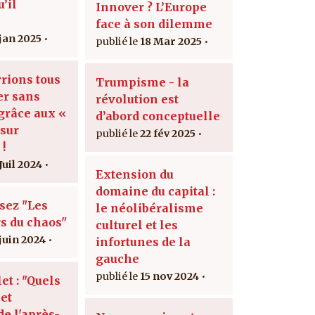
’il
Innover ? L’Europe
face à son dilemme
 jan 2025
18 Mar 2025
rions tous
Trumpisme - la
er sans
révolution est
 grâce aux «
d’abord conceptuelle
sur
22 fév 2025
 !
Juil 2024
Extension du
domaine du capital :
isez "Les
le néolibéralisme
s du chaos"
culturel et les
 juin 2024
infortunes de la
gauche
15 nov 2024
let : "Quels
et
de l'après-