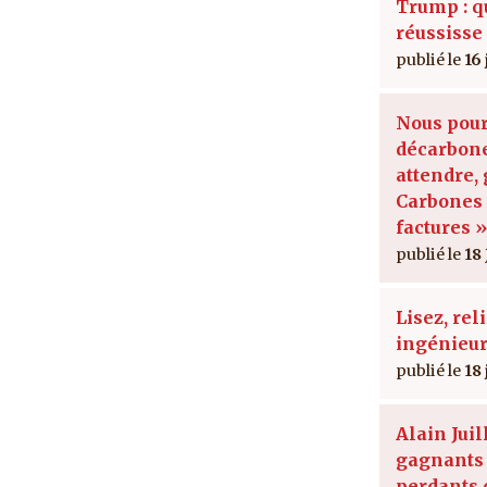
Trump : qu
réussisse
16
Nous pour
décarbon
attendre,
Carbones 
factures »
18 
Lisez, rel
ingénieur
18
Alain Juil
gagnants 
perdants 