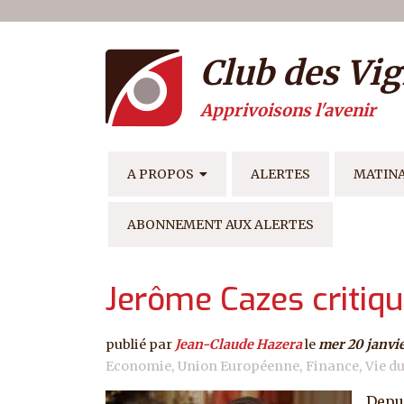
Menu du compte de l'ut
Aller au contenu principal
Club des Vig
Apprivoisons l'avenir
NAVIGATION PRINCIPAL
A PROPOS
ALERTES
MATIN
ABONNEMENT AUX ALERTES
Jerôme Cazes critiqu
publié par
Jean-Claude Hazera
le
mer 20 janvi
Economie
Union Européenne
Finance
Vie d
Depui