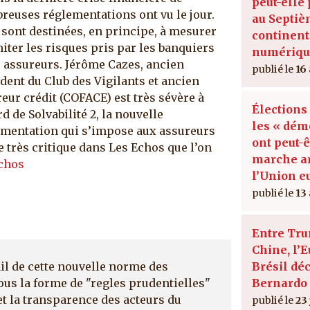
peut-elle 
euses réglementations ont vu le jour.
au Septi
 sont destinées, en principe, à mesurer
continent
miter les risques pris par les banquiers
numériqu
s assureurs. Jérôme Cazes, ancien
16
dent du Club des Vigilants et ancien
eur crédit (COFACE) est très sévère à
Élections
rd de Solvabilité 2, la nouvelle
les « dém
ementation qui s’impose aux assureurs
ont peut-
ne très critique dans Les Echos que l’on
marche ar
Echos
l’Union 
13
Entre Tru
Chine, l’E
Brésil dé
ail de cette nouvelle norme des
Bernardo 
ous la forme de "regles prudentielles"
et la transparence des acteurs du
23