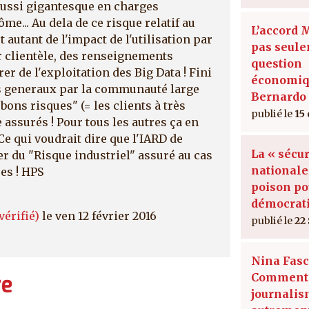
 aussi gigantesque en charges
e... Au dela de ce risque relatif au
L’accord 
t autant de l'impact de l'utilisation par
pas seul
r clientèle, des renseignements
question
r de l'exploitation des Big Data ! Fini
économiq
es generaux par la communauté large
Bernardo 
 bons risques" (= les clients à très
15
e assurés ! Pour tous les autres ça en
 Ce qui voudrait dire que l'IARD de
La « sécur
r du "Risque industriel" assuré au cas
nationale
es ! HPS
poison po
démocrat
érifié)
le ven 12 février 2016
22
Nina Fasc
Comment 
re
journali