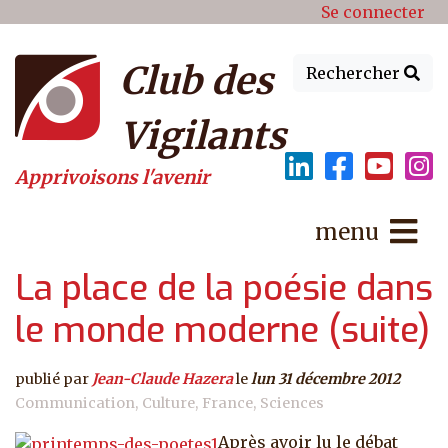
Menu du compte de l'utilisat
Aller au contenu principal
Se connecter
Club des
Rechercher
Vigilants
Apprivoisons l'avenir
menu
La place de la poésie dans
le monde moderne (suite)
publié par
Jean-Claude Hazera
le
lun 31 décembre 2012
Communication
Culture
France
Sciences
Après avoir lu le débat