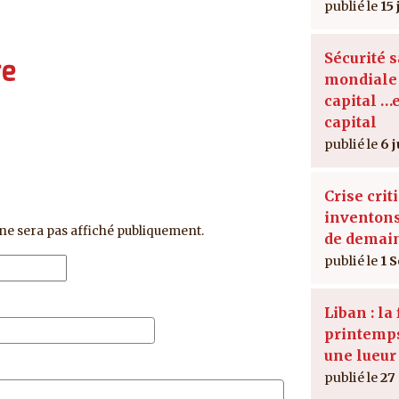
15
Sécurité s
re
mondiale 
capital …
capital
6 
Crise criti
inventon
ne sera pas affiché publiquement.
de demain
1 
Liban : la 
printemps
une lueur 
27