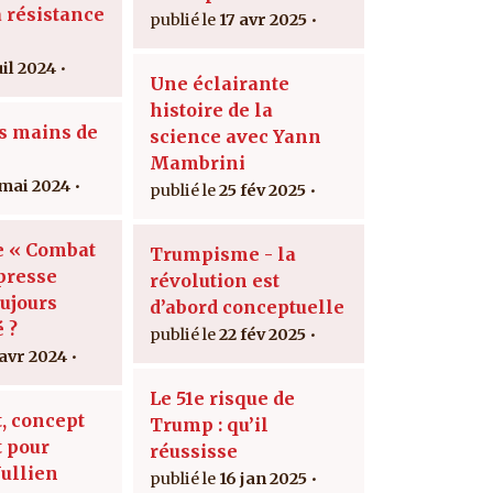
a résistance
17 avr 2025
uil 2024
Une éclairante
histoire de la
es mains de
science avec Yann
Mambrini
 mai 2024
25 fév 2025
e « Combat
Trumpisme - la
presse
révolution est
oujours
d’abord conceptuelle
é ?
22 fév 2025
 avr 2024
Le 51e risque de
t, concept
Trump : qu’il
 pour
réussisse
Jullien
16 jan 2025