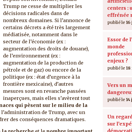
artificiell
Trump ne cesse de multiplier les
centers : 
décisions radicales dans de
effrénée 
nombreux domaines. Si l’annonce de
16
certains décrets a été très largement
médiatisée, notamment dans le
Essor de l
secteur de l’économie (ex :
monde
augmentation des droits de douane),
professio
de l’environnement (ex :
enjeux ?
augmentation de la production de
18
pétrole et de gaz) ou encore de la
politique (ex : état d’urgence à la
frontière mexicaine), d’autres
Vers un 
mesures sont en revanche passées
dangereux
inaperçues, mais elles s’avèrent tout
14
aces qui pèsent sur le milieu de la
e l’administration de Trump, avec un
Un regard
drer des conséquences dramatiques.
sur l’exp
démocrati
à la recherche
et le
nombre important