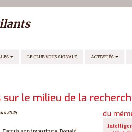
ilisateur
ilants
E
ALES
LE CLUB VOUS SIGNALE
ACTIVITÉS
sur le milieu de la recherch
du même
ars 2025
Intellige
Depuis son investiture, Donald