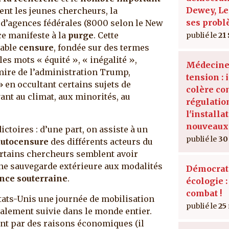
Dewey, Le
nt les jeunes chercheurs, la
ses prob
 d’agences fédérales (8000 selon le New
ce manifeste à la
purge
. Cette
21
table
censure
, fondée sur des termes
les mots « équité », « inégalité »,
Médecine
 mire de l’administration Trump,
tension : 
»
en occultant certains sujets de
colère con
nt au climat, aux minorités, au
régulatio
l'installa
nouveaux
ctoires : d’une part, on assiste à un
30
autocensure
des différents acteurs du
certains chercheurs semblent avoir
 une sauvegarde extérieure aux modalités
Démocrati
ance souterraine
.
écologie 
combat !
tats-Unis une journée de mobilisation
25
également suivie dans le monde entier.
ent par des raisons économiques (il