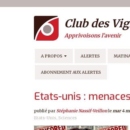
Menu du compte de l'ut
Aller au contenu principal
Club des Vig
Apprivoisons l'avenir
NAVIGATION PRINCIPAL
A PROPOS
ALERTES
MATIN
ABONNEMENT AUX ALERTES
Etats-unis : menaces 
publié par
Stéphanie Nassif-Veillon
le
mar 4 m
Etats-Unis
Sciences