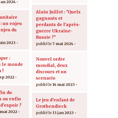
 jan 2024
Alain Juillet : "Quels
anitaire
gagnants et
: un enjeu
perdants de l'après-
enjeu du
guerre Ukraine-
Russie ?"
juin 2023
7 mai 2024
que :
Nouvel ordre
s le monde
mondial, deux
 !
discours et un
Sep 2022
scenario
14 mai 2023
fin du
 ou enfin
Le jeu d’enfant de
d’espoir ?
Grothendieck
 mai 2022
13 jan 2023