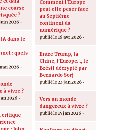
e et data
Comment l’Europe
une course
peut-elle peser face
risquée ?
au Septième
 juin 2026
continent du
numérique ?
16 avr 2026
’IA dans le
nnel : quels
Entre Trump, la
Chine, l’Europe…, le
 mai 2026
Brésil décrypté par
Bernardo Sorj
23 jan 2026
monde
 à vivre ?
 jan 2026
Vers un monde
dangereux à vivre ?
14 jan 2026
 critique
érience
que : John
Naufrage en direct