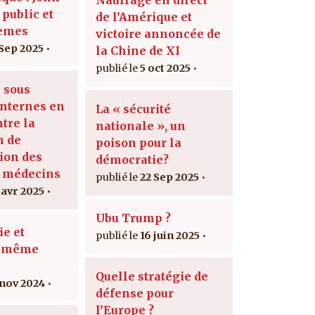
 public et
de l’Amérique et
lèmes
victoire annoncée de
 Sep 2025
la Chine de XI
5 oct 2025
 sous
internes en
La « sécurité
tre la
nationale », un
n de
poison pour la
tion des
démocratie?
 médecins
22 Sep 2025
 avr 2025
Ubu Trump ?
e et
16 juin 2025
: même
Quelle stratégie de
 nov 2024
défense pour
l’Europe ?