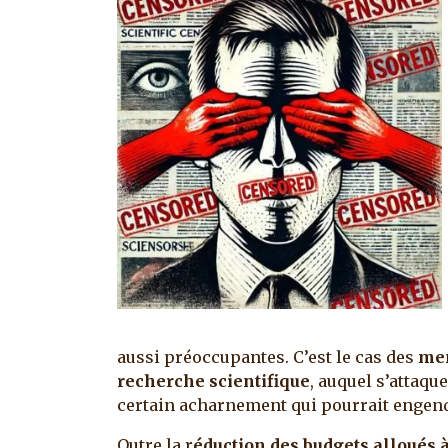
aussi préoccupantes. C’est le cas des
men
recherche scientifique
, auquel s’attaqu
certain acharnement qui pourrait engen
Outre la r
éduction des budgets alloués 