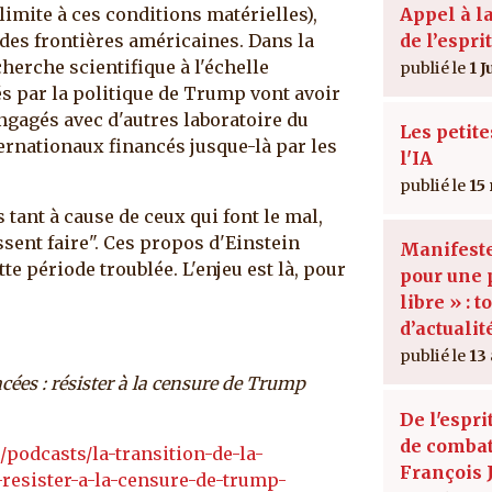
 limite à ces conditions matérielles),
Appel à l
des frontières américaines. Dans la
de l’esprit
herche scientifique à l'échelle
1 J
 par la politique de Trump vont avoir
ngagés avec d'autres laboratoire du
Les petit
ernationaux financés jusque-là par les
l'IA
15
tant à cause de ceux qui font le mal,
ssent faire". Ces propos d'Einstein
Manifest
te période troublée. L'enjeu est là, pour
pour une 
libre » : t
d’actualit
13
cées : résister à la censure de Trump
De l'espri
de combat
/podcasts/la-transition-de-la-
François 
resister-a-la-censure-de-trump-