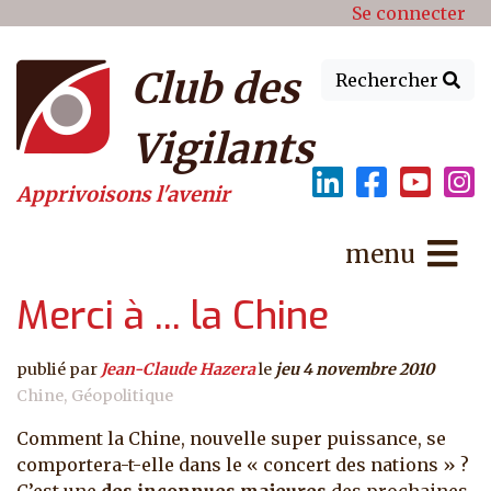
Menu du compte de l'utilisat
Aller au contenu principal
Se connecter
Club des
Rechercher
Vigilants
Apprivoisons l'avenir
menu
Merci à ... la Chine
publié par
Jean-Claude Hazera
le
jeu 4 novembre 2010
Chine
Géopolitique
Comment la Chine, nouvelle super puissance, se
comportera-t-elle dans le « concert des nations » ?