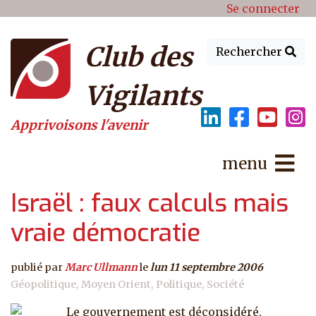
Menu du compte de l'utilisat
Aller au contenu principal
Se connecter
Club des
Rechercher
Vigilants
Apprivoisons l'avenir
menu
Israël : faux calculs mais
vraie démocratie
publié par
Marc Ullmann
le
lun 11 septembre 2006
Géopolitique
Moyen Orient
Politique
Société
Le gouvernement est déconsidéré,