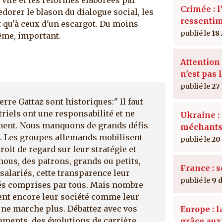
Crimée : l
orer le blason du dialogue social, les
ressenti
 qu'à ceux d'un escargot. Du moins
18
même, important.
Attention 
n'est pas 
27
rre Gattaz sont historiques:" Il faut
triels ont une responsabilité et ne
Ukraine : 
ement. Nous manquons de grands défis
méchant
n. Les groupes allemands mobilisent
20
oit de regard sur leur stratégie et
nous, des patrons, grands ou petits,
France : 
salariés, cette transparence leur
9 
tés comprises par tous. Mais nombre
ent encore leur société comme leur
ça ne marche plus. Débattez avec vos
Europe : 
sements, des évolutions de carrière.
grâce au