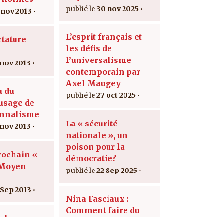
30 nov 2025
 nov 2013
L’esprit français et
ctature
les défis de
l’universalisme
 nov 2013
contemporain par
Axel Maugey
u du
27 oct 2025
usage de
onnalisme
La « sécurité
 nov 2013
nationale », un
poison pour la
rochain «
démocratie?
 Moyen
22 Sep 2025
 Sep 2013
Nina Fasciaux :
Comment faire du