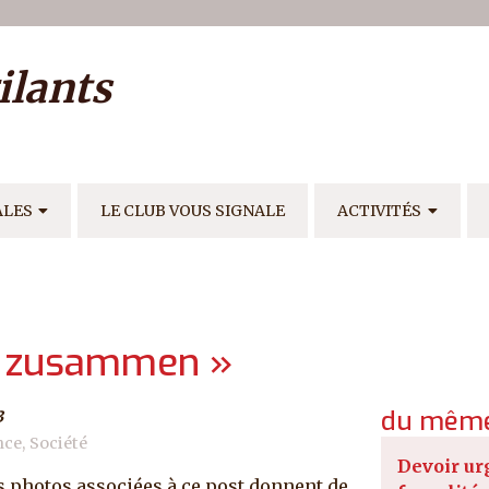
ilisateur
ilants
E
ALES
LE CLUB VOUS SIGNALE
ACTIVITÉS
 « zusammen »
du même
3
nce
Société
Devoir ur
s photos associées à ce post donnent de