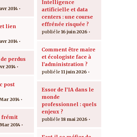
Intelligence
 avr 2014
artificielle et data
centers : une course
effrénée risquée ?
t lien
16 juin 2026
 avr 2014
Comment être maire
et écologiste face à
 de perdus
l’administration ?
avr 2014
11 juin 2026
c post
Essor de l’IA dans le
monde
 Mar 2014
professionnel : quels
enjeux ?
 frémit
18 mai 2026
 Mar 2014
Faut-il se méfier de