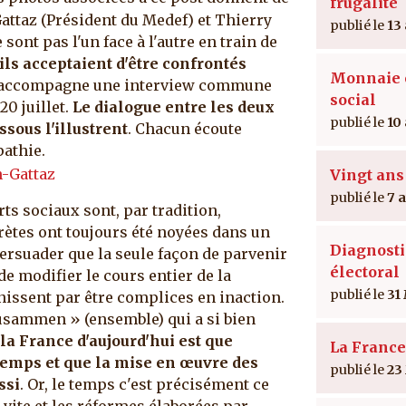
frugalité
 Gattaz (Président du Medef) et Thierry
13
sont pas l'un face à l'autre en train de
ils acceptaient d'être confrontés
Monnaie e
 accompagne une interview commune
social
0 juillet.
Le dialogue entre les deux
10
sous l'illustrent
. Chacun écoute
pathie.
Vingt ans
7 
ts sociaux sont, par tradition,
rètes ont toujours été noyées dans un
Diagnosti
persuader que la seule façon de parvenir
électoral
 de modifier le cours entier de la
31
inissent par être complices en inaction.
 zusammen » (ensemble) qui a si bien
 la France d'aujourd'hui est que
La France
temps et que la mise en œuvre des
23
ssi
. Or, le temps c'est précisément ce
vite et les réformes élaborées par