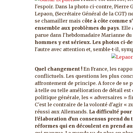
l'espoir. Dans la photo ci-contre, Pierre
Lepaon, (Secrétaire Général de la CGT) ne 
se chamailler mais c
ôte à côte comme s'
ensemble aux problèmes du pays
.
Elle
parue dans l'hebdomadaire Marianne du 2
hommes y est sérieux. Les photos ci-des
l'autre avec attention et, semble-t-il, sym
Quel changement !
En France, les rappor
conflictuels. Les questions les plus conc
affrontement de principe. A force de se 
à telle ou telle amélioration de détail est
politique générale, les « adversaires » f
C'est le contraire de la volonté d'agir «
réussi aux Allemands.
La difficulté pour
l'élaboration d'un consensus prend du 
réformes qui en découlent en prend au
qui manque. Le monde va de plus en plus 