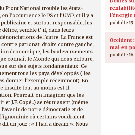
Doutes su
rentabilit
u Front National trouble les états-
l'énergie
n l’occurrence le PS et l'UMP, et il y a
épublicaine et surtout responsable, les
19
délice, semble t' il, dans leurs
 dénonciations de l'autre. La France est
Occident :
 contre patronat, droite contre gauche,
mal en po
uation économique, les bouleversements
16
ue connaît le Monde qui nous entoure,
s sur des sujets fondamentaux. Ce
ement tous les pays développés ( les
as donner l'exemple récemment). En
 insulte tout au moins est-il
tion. Pourrait-on imaginer que les
r et J.F. Copé...) se réunissent (même
 l'avenir de notre démocratie et de
 l'ignominie où certains voudraient
dit un jour : « I had a dream ». Nous