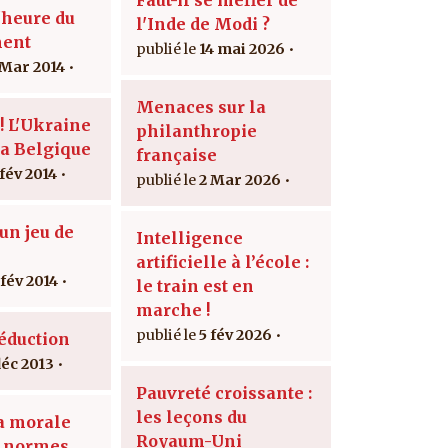
'heure du
l'Inde de Modi ?
ment
14 mai 2026
 Mar 2014
Menaces sur la
! L'Ukraine
philanthropie
la Belgique
française
 fév 2014
2 Mar 2026
un jeu de
Intelligence
s
artificielle à l’école :
 fév 2014
le train est en
marche !
5 fév 2026
séduction
déc 2013
Pauvreté croissante :
les leçons du
la morale
Royaum-Uni
x normes