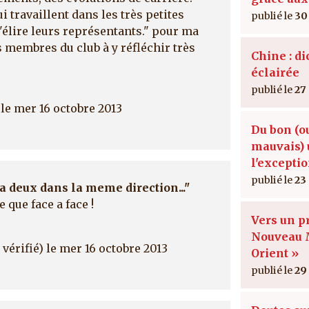
 travaillent dans les très petites
30
d'élire leurs représentants." pour ma
es membres du club à y réfléchir très
Chine : di
éclairée
27
le mer 16 octobre 2013
Du bon (o
mauvais) 
l'excepti
23
 a deux dans la meme direction..."
e que face a face !
Vers un p
Nouveau
vérifié)
le mer 16 octobre 2013
Orient »
29