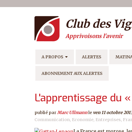
Menu du compte de l'ut
Aller au contenu principal
Club des Vig
Apprivoisons l'avenir
NAVIGATION PRINCIPAL
A PROPOS
ALERTES
MATIN
ABONNEMENT AUX ALERTES
L'apprentissage du
publié par
Marc Ullmann
le
ven 11 octobre 201
Communication
Economie
Entreprises
Fra
La France est morose, le