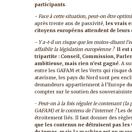
participants
.
- Face à cette situation, peut-on être optimi
après trente ans de passivité,
les vrais 
citoyens européens attendent de leurs d
- Y a-t-il un risque que les moins-disant l
affaiblir la législation européenne ?
Il est
tripartite : Conseil, Commission, Parl
ambitieuse, mais rien n’est gagné
. A s
entre les GAFAM et les Verts qui risque de
atavisme, les pays du Nord sont peu encli
demandeurs appartiennent à l’Europe du S
compter sur le soutien des souverainiste
-
Peut-on à la fois réguler le contenant (la
GAFAM) et le contenu de l’internet ?
Les de
étroitement liés. Il faut donner des règl
que les contenus ne détruisent pas les 
du temps, mais la machine est en marc