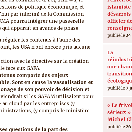
islamiste 
estions de politique économique, et
désarrois
’hui par interim) de la Commission
officier d
DMA pourra intégrer une passerelle
renseign
 qui apparaît en avance de phase.
24
 à réguler les contenus à l’aune des
oint, les USA n’ont encore pris aucune
La
réindustri
ection avec la directive sur la création
une chanc
ble face aux GAFA.
transitio
ntenus comporte des enjeux
écologiqu
le. Sont en cause la vassalisation et
7 J
onage de son pouvoir de décision et
adviendrait si les GAFAM utilisaient pour
au cloud par les entreprises (y
« Le frivo
inistrations, (y compris le ministère
sérieux » 
?
Michel C
26
es questions de la part des