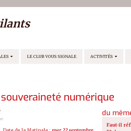
ilisateur
ilants
E
ALES
LE CLUB VOUS SIGNALE
ACTIVITÉS
la souveraineté numérique
du même
1
ne
Faut-il r
mer 22 septembre