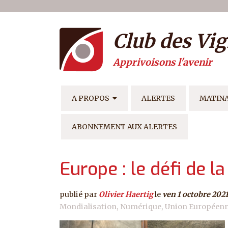
Menu du compte de l'ut
Aller au contenu principal
Club des Vig
Apprivoisons l'avenir
NAVIGATION PRINCIPAL
A PROPOS
ALERTES
MATIN
ABONNEMENT AUX ALERTES
Europe : le défi de 
publié par
Olivier Haertig
le
ven 1 octobre 202
Mondialisation
Numérique
Union Européen