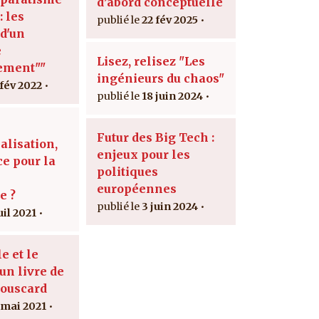
d’abord conceptuelle
: les
22 fév 2025
 d'un
e
Lisez, relisez "Les
ement""
ingénieurs du chaos"
 fév 2022
18 juin 2024
Futur des Big Tech :
alisation,
enjeux pour les
e pour la
politiques
n
européennes
e ?
3 juin 2024
uil 2021
le et le
un livre de
louscard
 mai 2021