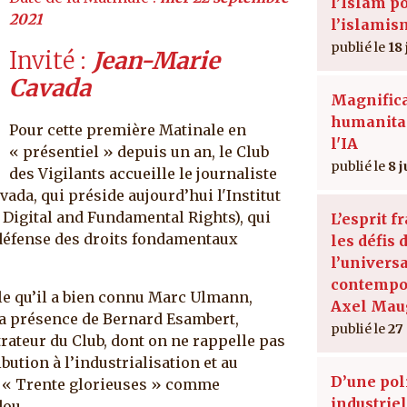
l’Islam po
2021
l’islamis
18
Invité
Jean-Marie
Cavada
Magnific
humanitas
Pour cette première Matinale en
l'IA
« présentiel » depuis un an, le Club
8 
des Vigilants accueille le journaliste
ada, qui préside aujourd’hui l'Institut
r Digital and Fundamental Rights), qui
L’esprit f
a défense des droits fondamentaux
les défis 
l’univers
contempo
e qu’il a bien connu Marc Ulmann,
Axel Mau
 la présence de Bernard Esambert,
27
rateur du Club, dont on ne rappelle pas
ution à l’industrialisation et au
D’une pol
 « Trente glorieuses » comme
industriel
dou.