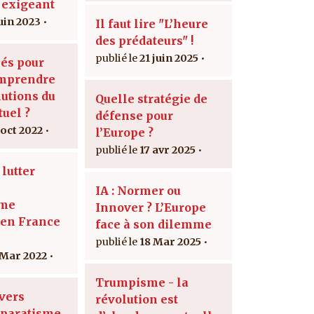
f exigeant
juin 2023
Il faut lire "L’heure
des prédateurs" !
21 juin 2025
lés pour
mprendre
lutions du
Quelle stratégie de
uel ?
défense pour
 oct 2022
l’Europe ?
17 avr 2025
lutter
IA : Normer ou
sme
Innover ? L’Europe
 en France
face à son dilemme
18 Mar 2025
 Mar 2022
Trumpisme - la
 vers
révolution est
Séparatisme