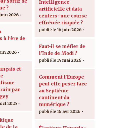
ur sortir de
Intelligence
me ?
artificielle et data
 juin 2026
centers : une course
effrénée risquée ?
16 juin 2026
a
 à l'ère de
Faut-il se méfier de
juin 2026
l'Inde de Modi ?
14 mai 2026
rançais et
de
Comment l’Europe
alisme
peut-elle peser face
rain par
au Septième
gey
continent du
 oct 2025
numérique ?
16 avr 2026
itique
le de la
Élections Hongrie :