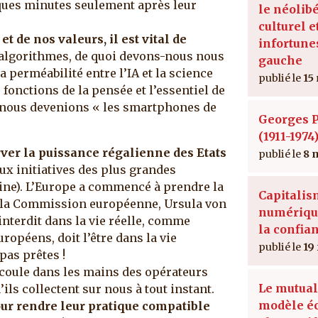
ques minutes seulement après leur
le néolib
culturel e
 de nos valeurs, il est vital de
infortune
algorithmes, de quoi devons-nous nous
gauche
 perméabilité entre l’IA et la science
15
 fonctions de la pensée et l’essentiel de
nous devenions « les smartphones de
Georges 
(1911-1974
ver la puissance régalienne des Etats
8 
ux initiatives des plus grandes
ine). L’Europe a commencé à prendre la
Capitali
e la Commission européenne, Ursula von
numérique 
 interdit dans la vie réelle, comme
la confian
opéens, doit l’être dans la vie
19
pas prêtes !
 coule dans les mains des opérateurs
Le mutual
’ils collectent sur nous à tout instant.
modèle é
our rendre leur pratique compatible