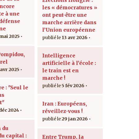
encore
les « démocratures »
te à une
ont peut-être une
 défense
marche arrière dans
ne
l’Union européenne
 mai 2025
13 avr 2026
Pompidou,
Intelligence
rel
artificielle à l’école :
 avr 2025
le train est en
marche !
5 fév 2026
e : "Seul le
us
t"
Iran : Européens,
 déc 2024
réveillez-vous !
29 jan 2026
 du
u capital :
Entre Trump, la