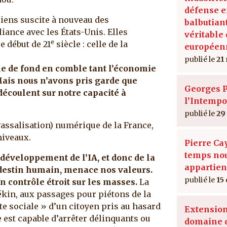
défense 
iens suscite à nouveau des
balbutian
iance avec les États-Unis. Elles
véritable
e
e début de 21
siècle : celle de la
européen
21
e de fond en comble tant l’économie
ais nous n’avons pris garde que
Georges 
écoulent sur notre capacité à
l’Intempo
29
vassalisation) numérique de la France,
niveaux.
Pierre Cay
temps no
 développement de l’IA, et donc de la
appartien
e destin humain, menace nos valeurs.
15
contrôle étroit sur les masses.
La
 Pékin, aux passages pour piétons de la
te sociale » d’un citoyen pris au hasard
Extension
e est capable d’arrêter délinquants ou
domaine d