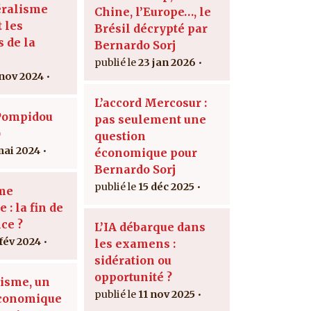
éralisme
Chine, l’Europe…, le
t les
Brésil décrypté par
s de la
Bernardo Sorj
23 jan 2026
 nov 2024
L’accord Mercosur :
Pompidou
pas seulement une
)
question
mai 2024
économique pour
Bernardo Sorj
15 déc 2025
sme
: la fin de
ce ?
L’IA débarque dans
 fév 2024
les examens :
sidération ou
opportunité ?
isme, un
11 nov 2025
conomique