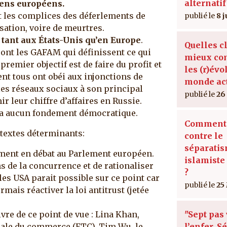
alternati
yens européens.
t les complices des déferlements de
8 
sation, voire de meurtres.
tant aux États-Unis qu’en Europe
.
Quelles c
sont les GAFAM qui définissent ce qui
mieux co
 premier objectif est de faire du profit et
les (r)évo
nt tous ont obéi aux injonctions de
monde act
 les réseaux sociaux à son principal
26
 leur chiffre d’affaires en Russie.
 n’a aucun fondement démocratique.
Comment 
 textes déterminants:
contre le
séparati
ement en débat au Parlement européen.
islamiste
ns de la concurrence et de rationaliser
?
es USA parait possible sur ce point car
25
ais réactiver la loi antitrust (jetée
"Sept pas
vre de ce point de vue : Lina Khan,
l’enfer. 
rale du commerce (FTC), Tim Wu, le