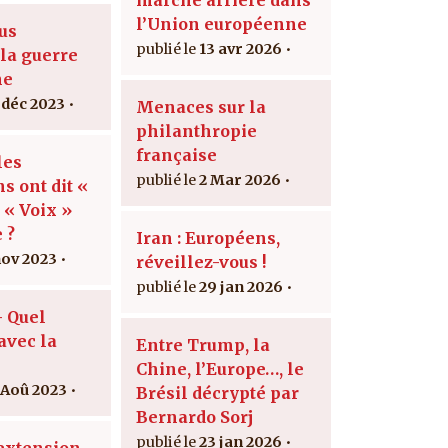
l’Union européenne
us
13 avr 2026
la guerre
ne
 déc 2023
Menaces sur la
philanthropie
française
les
2 Mar 2026
s ont dit «
 « Voix »
 ?
Iran : Européens,
nov 2023
réveillez-vous !
29 jan 2026
 Quel
avec la
Entre Trump, la
Chine, l’Europe…, le
 Aoû 2023
Brésil décrypté par
Bernardo Sorj
23 jan 2026
extension