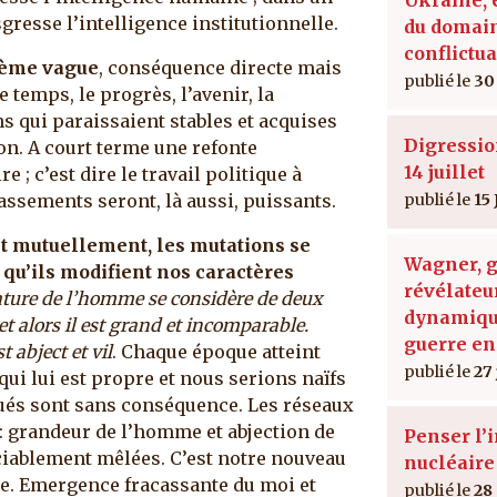
resse l’intelligence institutionnelle.
du domain
conflictua
ième vague
, conséquence directe mais
30 
 temps, le progrès, l’avenir, la
s qui paraissaient stables et acquises
Digressio
on. A court terme une refonte
14 juillet
 ; c’est dire le travail politique à
assements seront, là aussi, puissants.
15 
nt mutuellement, les mutations se
Wagner, 
n qu’ils modifient nos caractères
révélateu
ture de l’homme se considère de deux
dynamiqu
 et alors il est grand et incomparable.
guerre en
 abject et vil
. Chaque époque atteint
27
qui lui est propre et nous serions naïfs
ués sont sans conséquence. Les réseaux
: grandeur de l’homme et abjection de
Penser l
ociablement mêlées. C’est notre nouveau
nucléaire
ère. Emergence fracassante du moi et
28