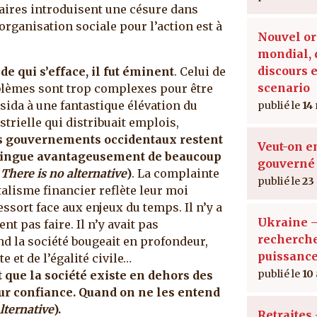
aires introduisent une césure dans
organisation sociale pour l’action est à
Nouvel or
mondial, 
discours e
 qui s’efface, il fut éminent
. Celui de
scenario
oblèmes sont trop complexes pour être
sida à une fantastique élévation du
14
strielle qui distribuait emplois,
 gouvernements occidentaux restent
Veut-on e
stingue avantageusement de beaucoup
gouverné 
(
There is no alternative
)
. La complainte
23
alisme financier reflète leur moi
ssort face aux enjeux du temps. Il n’y a
Ukraine –
nt pas faire. Il n’y avait pas
recherche
nd la société bougeait en profondeur,
puissance
e et de l’égalité civile…
10
que la société existe en dehors des
leur confiance. Quand on ne les entend
lternative
).
Retraites 