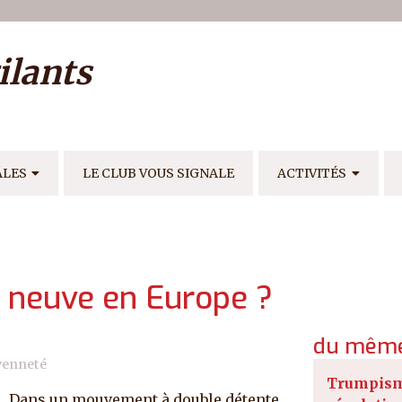
ilisateur
ilants
E
ALES
LE CLUB VOUS SIGNALE
ACTIVITÉS
e neuve en Europe ?
du même
yenneté
Trumpism
Dans un mouvement à double détente,