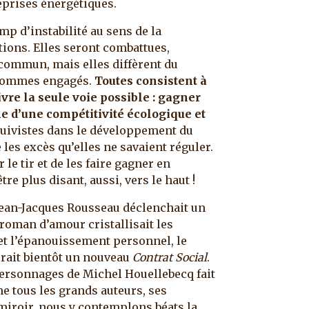
eprises énergétiques.
p d’instabilité au sens de la
ions. Elles seront combattues,
 commun, mais elles diffèrent du
 sommes engagés.
Toutes consistent à
uivre la seule voie possible : gagner
e d’une compétitivité écologique et
 suivistes dans le développement du
e les excès qu’elles ne savaient réguler.
le tir et de les faire gagner en
e plus disant, aussi, vers le haut !
ean-Jacques Rousseau déclenchait un
 roman d’amour cristallisait les
é et l’épanouissement personnel, le
erait bientôt un nouveau
Contrat Social
.
personnages de Michel Houellebecq fait
e tous les grands auteurs, ses
iroir, nous y contemplons béats la