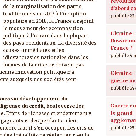
révolutio
de la marginalisation des partis
d’abord c
traditionnels en 2017 à l’irruption
22
populaire en 2018, la France a rejoint
le mouvement de recomposition
Ukraine : 
politique à l’œuvre dans la plupart
Russie me
des pays occidentaux. La diversité des
France ?
causes immédiates et les
4 
idiosyncrasies nationales dans les
formes de la crise ne doivent pas
ucune innovation politique n’a
Ukraine : 
ts auxquels nos sociétés sont
guerre mo
14
nouveau développement du
Guerre en
igieuse du crédit, bouleverse les
le grand
se
. Effets de richesse et endettement y
aggiorna
 gagnants et des perdants ; rien
 encore faut-il s’en occuper. Les cris de
25
n des inégalités ne règlent en rien la