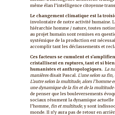
même élan l’intelligence citoyenne transg
Le changement climatique est la trois
involontaire de notre activité humaine. Le
hiérarchie homme / nature, toutes notion
au projet humain sont remises en questi
systémique de la production est nécessaire
accomplir tant les déclassements et recl
Ces facteurs se cumulent et s’amplifie
cristallisent en ruptures, tant et si bie
humanistes et anthropologiques.
La na
manières
disait Pascal
. L’une selon sa fin,
L’autre selon la multitude, alors l’homme est
une dynamique de la fin et de la multitude
de penser que les bouleversements évoq
sociaux résument la dynamique actuelle 
l’homme,
fin et multitude
, y sont indiss
monde. Il n’y aura pas de retour en arri