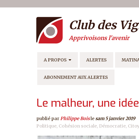
Menu du compte de l'ut
Aller au contenu principal
Club des Vig
Apprivoisons l'avenir
NAVIGATION PRINCIPAL
A PROPOS
ALERTES
MATIN
ABONNEMENT AUX ALERTES
Le malheur, une idé
publié par
Philippe Bois
le
sam 5 janvier 2019
Politique
Cohésion sociale
Démocratie
Cito