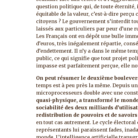
question politique qui, de toute éternité,
équitable de la valeur, c’est-à-dire perç
citoyens ? Le gouvernement s’interdit tou
laissés aux particuliers par peur d’une ru
Les Français ont en dépôt une bulle immo
d’euros, très inégalement répartie, con
d’endettement. Il n’y a dans le même tem
public, ce qui signifie que tout projet po
impasse est parfaitement perçue, elle nou
On peut résumer le deuxième boulevers
temps est à peu près la même. Depuis un
microprocesseurs double avec une const
quasi-physique, a transformé le monde
sociabilité des deux milliards d’utilis
redistribution de pouvoirs et de savoir
en tout cas autrement. Le cycle électoral 
représentants lui paraissent fades, inada
monde. L’intelligence artificielle transg