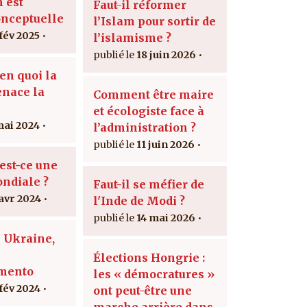
n est
Faut-il réformer
onceptuelle
l’Islam pour sortir de
 fév 2025
l’islamisme ?
18 juin 2026
en quoi la
nace la
Comment être maire
et écologiste face à
mai 2024
l’administration ?
11 juin 2026
est-ce une
ndiale ?
Faut-il se méfier de
 avr 2024
l'Inde de Modi ?
14 mai 2026
 Ukraine,
Élections Hongrie :
mento
les « démocratures »
 fév 2024
ont peut-être une
marche arrière dans