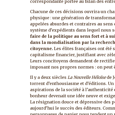
correspondante portée au bilan des entr
Chacune de ces décisions ouvrira un cham
physique : une génération de transformat
appelées absurdes et contraires au sens
système d’expédients dans lequel nous
faire de la politique au sens fort et à s
dans la mondialisation par la recherch
citoyenne.
Les élites françaises ont été
capitalisme financier, justifiant avec zèl
Leurs concitoyens demandent de rectifier 
imposant nos propres normes : on peut êtr
Il y a deux siècles
La Nouvelle Héloïse
de J
torrent d’enthousiasme et d’éditions. Un
aspirations de la société à l’authenticit
bonheur devenait une idée neuve et exig
La résignation douce et dépressive des 
aujourd’hui le succès des éditeurs. Comm
personnages de papier nous tendent un m