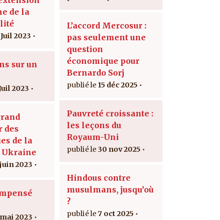
e de la
lité
L’accord Mercosur :
Juil 2023
pas seulement une
question
économique pour
ns sur un
Bernardo Sorj
15 déc 2025
Juil 2023
Pauvreté croissante :
grand
les leçons du
r des
Royaum-Uni
es de la
30 nov 2025
 Ukraine
 juin 2023
Hindous contre
musulmans, jusqu’où
’impensé
?
7 oct 2025
 mai 2023