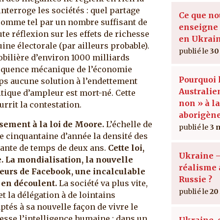
 interroge les sociétés : quel partage
Ce que no
u comme tel par un nombre suffisant de
enseigne 
te réflexion sur les effets de richesse
en Ukrai
ine électorale (par ailleurs probable).
30
bilière d’environ 1000 milliards
séquence mécanique de l’économie
Pourquoi 
ps aucune solution à l’endettement
Australien
litique d’ampleur est mort-né. Cette
non » à la
rrit la contestation.
aborigène
ement à la loi de Moore.
L’échelle de
3 
e cinquantaine d’année la densité des
ante de temps de deux ans.
Cette loi,
Ukraine –
. La mondialisation, la nouvelle
réalisme 
ateurs de Facebook, une incalculable
Russie ?
s en découlent.
La société va plus vite,
20
et la délégation à de lointains
ptés à sa nouvelle façon de vivre le
resse l’intelligence humaine ; dans un
Ukraine, 