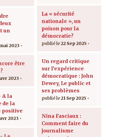
La « sécurité
dre
nationale », un
deux
poison pour la
t un
démocratie?
22 Sep 2025
 mai 2023
Un regard critique
ncore être
sur l’expérience
?
démocratique : John
 avr 2023
Dewey, Le public et
ses problèmes
 A la
21 Sep 2025
 de la
 positive
Nina Fasciaux :
 avr 2023
Comment faire du
journalisme
– La