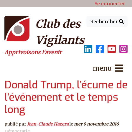
Menu du compte de l'utilisat
Aller au contenu principal
Se connecter
Club des
Rechercher
Vigilants
Apprivoisons l'avenir
menu
Donald Trump, l’écume de
l’événement et le temps
long
publié par
Jean-Claude Hazera
le
mer 9 novembre 2016
Démocratie