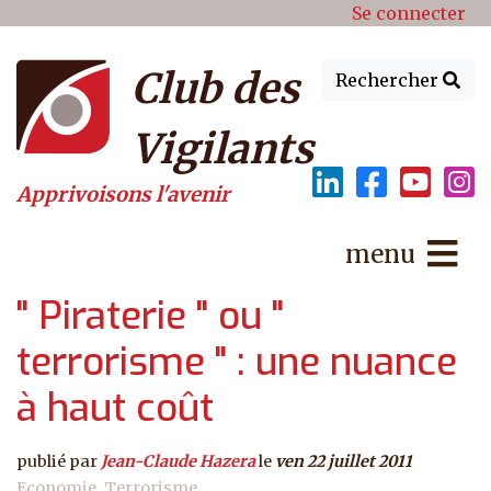
Menu du compte de l'utilisat
Aller au contenu principal
Se connecter
Club des
Rechercher
Vigilants
Apprivoisons l'avenir
menu
" Piraterie " ou "
terrorisme " : une nuance
à haut coût
publié par
Jean-Claude Hazera
le
ven 22 juillet 2011
Economie
Terrorisme