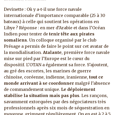
Devinette : Où y a-t-il une force navale
internationale d’importance comparable (25 à 30
bateaux) à celle qui soutient les opérations en
Libye ? Réponse : en mer d’Arabie et dans l’Océan
Indien pour tenter de
tenir tête aux pirates
somaliens
.
Un colloque organisé par le club
Présage a permis de faire le point sur cet avatar de
la mondialisation.
Atalante
, première force navale
mise sur pied par l’Europe est le cœur du
dispositif. L’OTAN a également sa force. S’ajoutent,
au gré des escortes, les marines de guerre
chinoise, coréenne, indienne, iranienne,
tout ce
monde arrivant à se coordonner
malgré l’absence
de commandement unique.
Le déploiement
stabilise la situation mais pas plus
. Les rançons,
savamment extorquées par des négociateurs très
professionnels après six mois de séquestration en
moyenne, grimpent régulièrement. On en est à 2 à 5