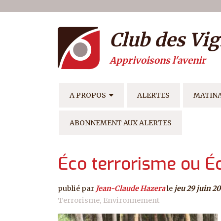
Menu du compte de l'ut
Aller au contenu principal
Club des Vig
Apprivoisons l'avenir
NAVIGATION PRINCIPAL
A PROPOS
ALERTES
MATIN
ABONNEMENT AUX ALERTES
Éco terrorisme ou Éc
publié par
Jean-Claude Hazera
le
jeu 29 juin 2
Terrorisme
Environnement