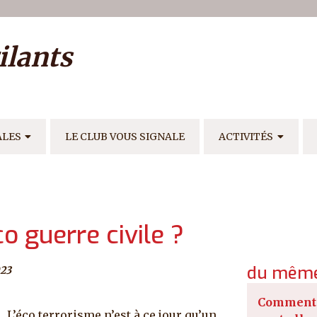
ilisateur
ilants
E
ALES
LE CLUB VOUS SIGNALE
ACTIVITÉS
o guerre civile ?
du même
023
Comment 
L’éco terrorisme n’est à ce jour qu’un