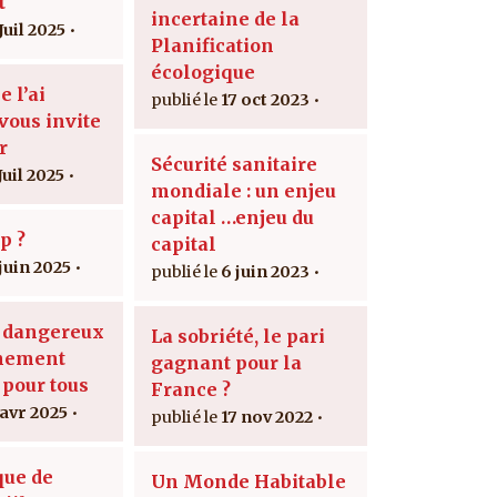
t
incertaine de la
Juil 2025
Planification
écologique
e l’ai
17 oct 2023
vous invite
r
Sécurité sanitaire
Juil 2025
mondiale : un enjeu
capital …enjeu du
p ?
capital
 juin 2025
6 juin 2023
e dangereux
La sobriété, le pari
gnement
gagnant pour la
 pour tous
France ?
 avr 2025
17 nov 2022
que de
Un Monde Habitable