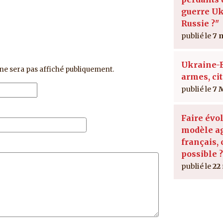
guerre Uk
Russie ?"
7 
Ukraine-E
ne sera pas affiché publiquement.
armes, ci
7 
Faire évol
modèle ag
français, 
possible ?
22