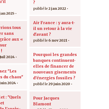
’il
?
2 jan 2022
 jan 2025
Air France : y aura-t-
rions tous
il un retour à la vie
er sans
d'avant ?
 grâce aux «
6 nov 2021
sur
 !
Pourquoi les grandes
Juil 2024
banques continuent-
elles de financer de
isez "Les
nouveaux gisements
s du chaos"
d’énergies fossiles ?
 juin 2024
29 juin 2020
let : "Quels
Pour Jacques
et
Blamont
de l'après-