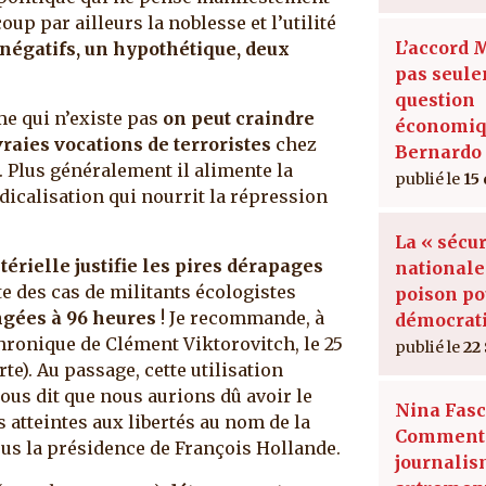
oup par ailleurs la noblesse et l’utilité
L’accord 
s négatifs, un hypothétique, deux
pas seul
question
sme qui n’existe pas
on peut craindre
économiq
vraies vocations de terroristes
chez
Bernardo 
. Plus généralement il alimente la
15
adicalisation qui nourrit la répression
La « sécur
térielle justifie les pires dérapages
nationale
ite des cas de militants écologistes
poison po
ngées à 96 heures
! Je recommande, à
démocrat
 chronique de Clément Viktorovitch, le 25
22
rte). Au passage, cette utilisation
nous dit que nous aurions dû avoir le
Nina Fasc
 atteintes aux libertés au nom de la
Comment 
sous la présidence de François Hollande.
journali