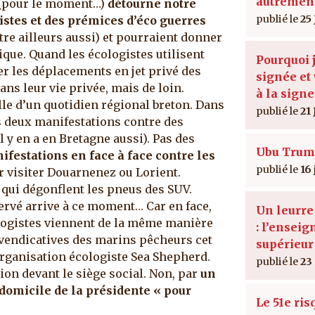
autremen
e (pour le moment…)
détourne notre
25 
gistes et des prémices d’éco guerres
tre ailleurs aussi) et pourraient donner
ique. Quand les écologistes utilisent
Pourquoi j
r les déplacements en jet privé des
signée et 
dans leur vie privée, mais de loin.
à la signe
lle d’un quotidien régional breton. Dans
21 
s deux manifestations contre des
l y en a en Bretagne aussi). Pas des
Ubu Trum
ifestations en face à face contre les
16
r visiter Douarnenez ou Lorient.
 qui dégonflent les pneus des SUV.
ervé arrive à ce moment… Car en face,
Un leurr
logistes viennent de la même manière
: l’ensei
evendicatives des marins pêcheurs cet
supérieur
l’organisation écologiste Sea Shepherd.
23
ion devant le siège social. Non, par
un
domicile de la présidente « pour
Le 51e ris