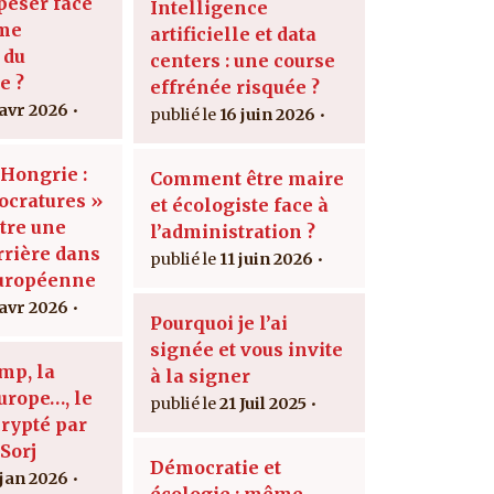
peser face
Intelligence
ème
artificielle et data
 du
centers : une course
e ?
effrénée risquée ?
 avr 2026
16 juin 2026
 Hongrie :
Comment être maire
ocratures »
et écologiste face à
être une
l’administration ?
rière dans
11 juin 2026
européenne
 avr 2026
Pourquoi je l’ai
signée et vous invite
mp, la
à la signer
urope…, le
21 Juil 2025
crypté par
Sorj
Démocratie et
 jan 2026
écologie : même