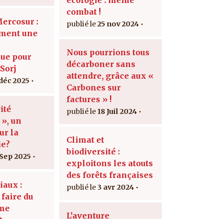
combat !
Mercosur :
25 nov 2024
ement une
Nous pourrions tous
ue pour
décarboner sans
Sorj
attendre, grâce aux «
 déc 2025
Carbones sur
factures » !
ité
18 Juil 2024
 », un
ur la
Climat et
ie?
biodiversité :
 Sep 2025
exploitons les atouts
des forêts françaises
iaux :
3 avr 2024
faire du
sme
L’aventure