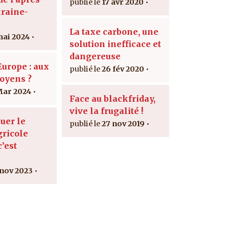
17 avr 2020
raine-
La taxe carbone, une
mai 2024
solution inefficace et
dangereuse
urope : aux
26 fév 2020
toyens ?
Mar 2024
Face au blackfriday,
vive la frugalité !
uer le
27 nov 2019
ricole
c’est
 nov 2023