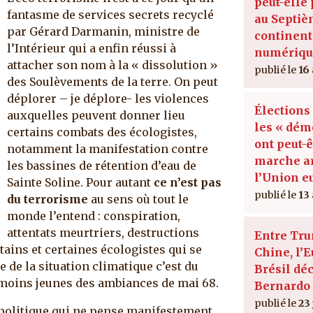
peut-elle 
fantasme de services secrets recyclé
au Septi
par Gérard Darmanin, ministre de
continent
l’Intérieur qui a enfin réussi à
numériqu
attacher son nom à la « dissolution »
16
des Soulèvements de la terre. On peut
déplorer – je déplore- les violences
Élections
auxquelles peuvent donner lieu
les « dém
certains combats des écologistes,
ont peut-
notamment la manifestation contre
marche ar
les bassines de rétention d’eau de
l’Union 
Sainte Soline. Pour autant
ce n’est pas
13
du terrorisme
au sens où tout le
monde l’entend : conspiration,
attentats meurtriers, destructions
Entre Tru
tains et certaines écologistes qui se
Chine, l’E
 de la situation climatique c’est du
Brésil dé
 moins jeunes des ambiances de mai 68.
Bernardo 
23
olitique qui ne pense manifestement