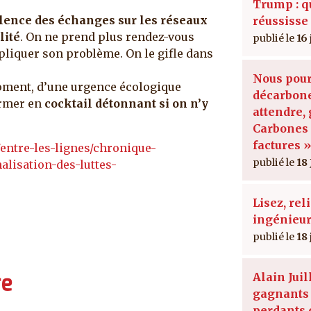
Trump : qu
olence des échanges sur les réseaux
réussisse
lité
. On ne prend plus rendez-vous
16
xpliquer son problème. On le gifle dans
Nous pour
moment, d’une urgence écologique
décarbon
ormer en
cocktail détonnant si on n’y
attendre,
Carbones 
factures »
/entre-les-lignes/chronique-
18 
alisation-des-luttes-
Lisez, rel
ingénieur
18
Alain Juil
re
gagnants 
perdants 