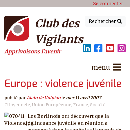
Menu du compte de l'utilisat
Aller au contenu principal
Se connecter
Club des
Rechercher
Vigilants
Apprivoisons l'avenir
menu
Europe : violence juvénile
publié par
Alain de Vulpian
le
mer 11 avril 2007
Citoyenneté
Union Européenne
France
Société
Les Berlinois
ont découvert que la
délinquance juvénile en réunion a