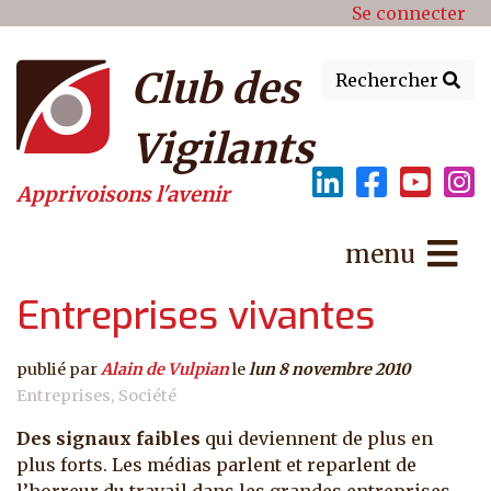
Menu du compte de l'utilisat
Aller au contenu principal
Se connecter
Club des
Rechercher
Vigilants
Apprivoisons l'avenir
menu
Entreprises vivantes
publié par
Alain de Vulpian
le
lun 8 novembre 2010
Entreprises
Société
Des signaux faibles
qui deviennent de plus en
plus forts. Les médias parlent et reparlent de