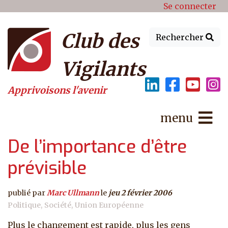
Menu du compte de l'utilisat
Aller au contenu principal
Se connecter
Club des
Rechercher
Vigilants
Apprivoisons l'avenir
menu
De l’importance d’être
prévisible
publié par
Marc Ullmann
le
jeu 2 février 2006
Politique
Société
Union Européenne
Plus le changement est rapide, plus les gens