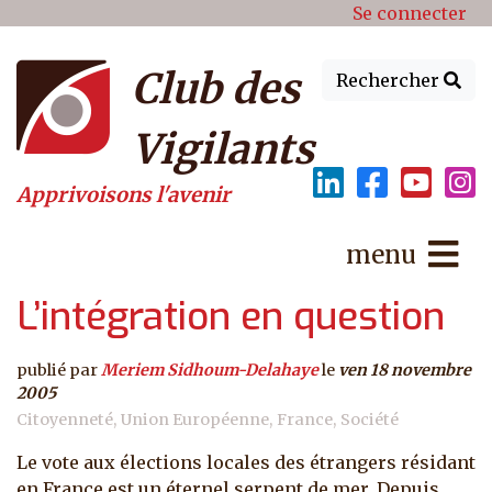
Menu du compte de l'utilisat
Aller au contenu principal
Se connecter
Club des
Rechercher
Vigilants
Apprivoisons l'avenir
menu
L’intégration en question
publié par
Meriem Sidhoum-Delahaye
le
ven 18 novembre
2005
Citoyenneté
Union Européenne
France
Société
Le vote aux élections locales des étrangers résidant
en France est un éternel serpent de mer. Depuis