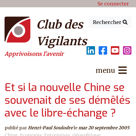
Menu du compte de l'utilisat
Aller au contenu principal
Se connecter
Club des
Rechercher
Vigilants
Apprivoisons l'avenir
menu
Et si la nouvelle Chine se
souvenait de ses démêlés
avec le libre-échange ?
publié par
Henri-Paul Soulodre
le
mar 20 septembre 2005
Chine
Economie
Entreprises
Géopolitique