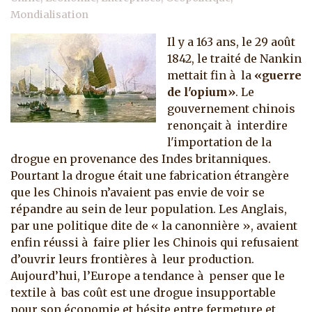
Mondialisation
Il y a 163 ans, le 29 août
1842, le traité de Nankin
mettait fin à la
«guerre
de l'opium»
. Le
gouvernement chinois
renonçait à interdire
l'importation de la
drogue en provenance des Indes britanniques.
Pourtant la drogue était une fabrication étrangère
que les Chinois n’avaient pas envie de voir se
répandre au sein de leur population.
Les Anglais,
par une politique dite de « la canonnière », avaient
enfin réussi à faire plier les Chinois qui refusaient
d’ouvrir leurs frontières à leur production.
Aujourd’hui, l’Europe a tendance à penser que le
textile à bas coût est une drogue insupportable
pour son économie et hésite entre fermeture et